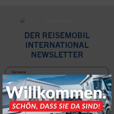
DER REISEMOBIL
INTERNATIONAL
NEWSLETTER
Newsletter
Anmeldung
×
RMI
Mit Klick auf die Anmeldung willigen Sie ein, den Newsletter per
E-Mail zu erhalten. Die Einwilligung können Sie jederzeit widerrufen.