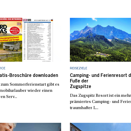
ICE
REISEZIELE
ratis-Broschüre downloaden
Camping- und Ferienresort d
Fuße der
 zum Sommerferienstart gibt es
Zugspitze
mobilurlauber wieder einen
Das Zugspitz Resort ist ein meh
n Serv...
prämiertes Camping- und Ferien
traumhafter L...