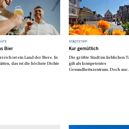
CHTE
STÄDTETIPP
s Bier
Kur gemütlich
reich ist ein Land der Biere. In
Die größte Stadt im lieblichen T
ätten, das ist die höchste Dichte
gilt als kompetentes
Gesundheitszentrum. Doch auc..