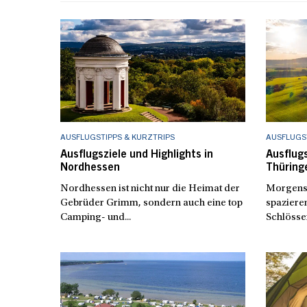
AUSFLUGSTIPPS & KURZTRIPS
AUSFLUGST
Ausflugsziele und Highlights in
Ausflugs
Nordhessen
Thüring
Nordhessen ist nicht nur die Heimat der
Morgens 
Gebrüder Grimm, sondern auch eine top
spaziere
Camping- und...
Schlösser