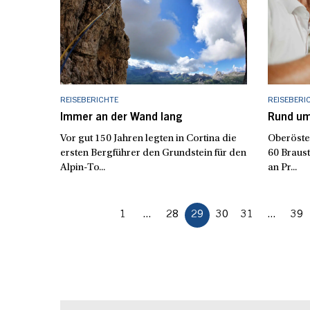
REISEBERICHTE
REISEBERI
Immer an der Wand lang
Rund um
Vor gut 150 Jahren legten in Cortina die
Oberöster
ersten Bergführer den Grundstein für den
60 Braust
Alpin-To...
an Pr...
1
...
28
29
30
31
...
39