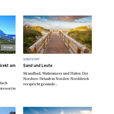
STÄDTETIPP
irekt am
Sand und Leute
Strandbad, Wattenmeer und Hafen: Der
Nordsee-Urlaub in Norden-Norddeich
rfach
verspricht gesunde...
resort in