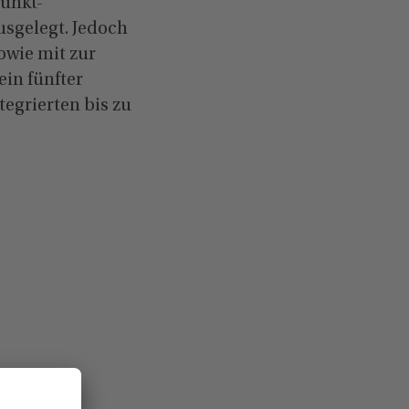
punkt-
ausgelegt. Jedoch
owie mit zur
ein fünfter
tegrierten bis zu