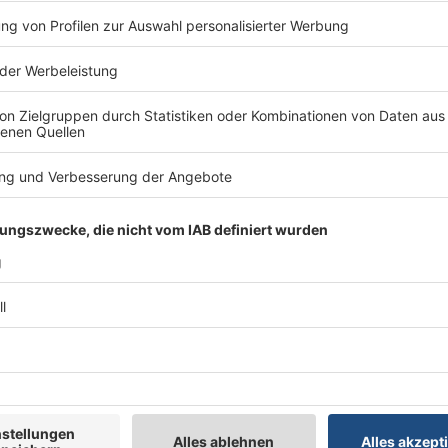
ANT
CamperBoards: Individuelle Tischlösungen
Camperboards entwickelt und fertigt individuel
Wohnmobile. Zudem vertreibt Camperboards in
exklusiv die Tischsäulen und Gestelle der italie
Nuova Mapa – sie bieten durchdachte Lösungen f
GOK-Caramatic-Serie: Gasversorgung währ
Campingfahrzeug schon während der Fahrt heiz
den passenden Sicherheitssystemen darf die Ga
offenbleiben – sicher und normgerecht....
Rimor 2027: Komfort für echte Camper
Mit der Saison 2026–2027 entwickelt Rimor seine