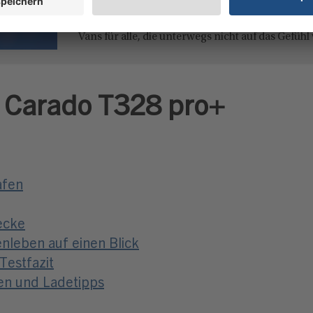
konsequent weiter – orientiert an den Bedürfn
Camperinnen und Camper. Im Mittelpunkt steh
Vans für alle, die unterwegs nicht auf das Gefühl 
: Carado T328 pro+
afen
recke
nenleben auf einen Blick
Testfazit
en und Ladetipps