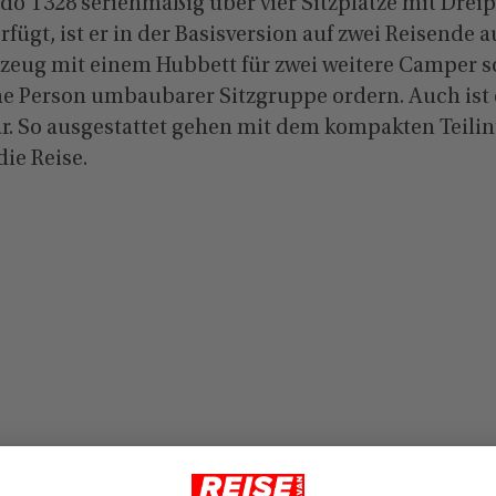
do T328 serienmäßig über vier Sitzplätze mit Drei
rfügt, ist er in der Basisversion auf zwei Reisende 
hrzeug mit einem Hubbett für zwei weitere Camper s
ine Person umbaubarer Sitzgruppe ordern. Auch ist 
ar. So ausgestattet gehen mit dem kompakten Teilin
die Reise.