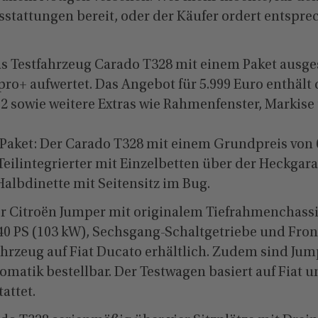
sstattungen bereit, oder der Käufer ordert entspr
as Testfahrzeug Carado T328 mit einem Paket ausges
o+ aufwertet. Das Angebot für 5.999 Euro enthält d
 2 sowie weitere Extras wie Rahmenfenster, Markise
Paket: Der Carado T328 mit einem Grundpreis von 6
Teilintegrierter mit Einzelbetten über der Heckgar
albdinette mit Seitensitz im Bug.
er Citroën Jumper mit originalem Tiefrahmenchassis
40 PS (103 kW), Sechsgang-Schaltgetriebe und Fron
Fahrzeug auf Fiat Ducato erhältlich. Zudem sind Ju
atik bestellbar. Der Testwagen basiert auf Fiat un
attet.