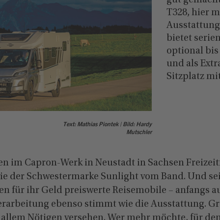
gut gemacht
T328, hier 
Ausstattung
bietet seri
optional bis
und als Extr
Sitzplatz mi
Text: Mathias Piontek | Bild: Hardy
Mutschler
ufen im Capron-Werk in Neustadt in Sachsen Freizei
e der Schwestermarke Sunlight vom Band. Und sei
en für ihr Geld preiswerte Reisemobile – anfangs 
Verarbeitung ebenso stimmt wie die Ausstattung. G
 allem Nötigen versehen. Wer mehr möchte, für den