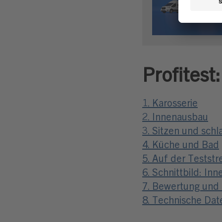
Profitest
1. Karosserie
2. Innenausbau
3. Sitzen und schl
4. Küche und Bad
5. Auf der Testst
6. Schnittbild: In
7. Bewertung und 
8. Technische Dat