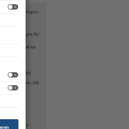
- Anzeigen -
le Tischlösungen für
 Deutschland
nischen Manufaktur
ür den ...
end der Fahrt
en oder kühlen: Mit
sflasche
 Modellpalette