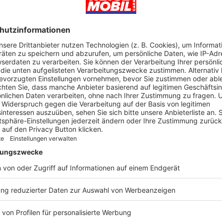
iss: Carado T328 pro+