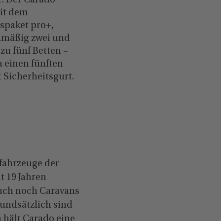
: Der Carado
mit dem
spaket pro+,
enmäßig zwei und
 zu fünf Betten –
a einen fünften
t Sicherheitsgurt.
tfahrzeuge der
t 19 Jahren
auch noch Caravans
rundsätzlich sind
 hält Carado eine