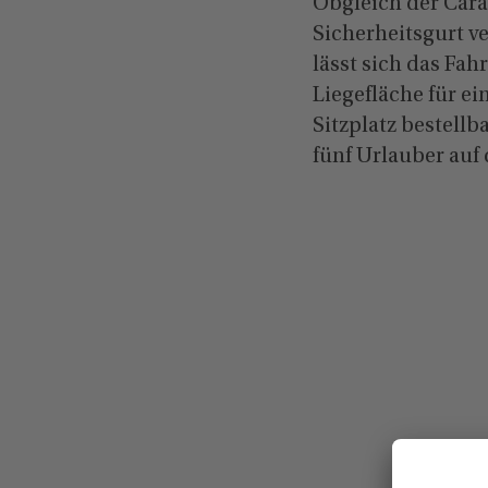
Obgleich der Cara
Sicherheitsgurt ve
lässt sich das Fa
Liegefläche für e
Sitzplatz bestellb
fünf Urlauber auf 