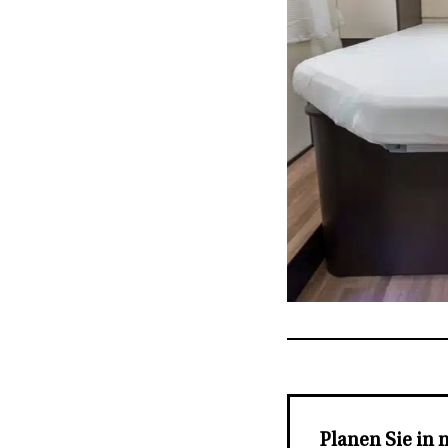
Ahorn Alaska TQ
Planen Sie in 