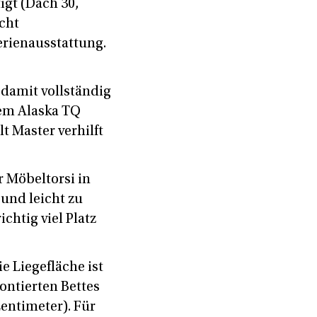
igt (Dach 30,
icht
erienausstattung.
 damit vollständig
dem Alaska TQ
t Master verhilft
 Möbeltorsi in
und leicht zu
chtig viel Platz
e Liegefläche ist
ontierten Bettes
Zentimeter). Für