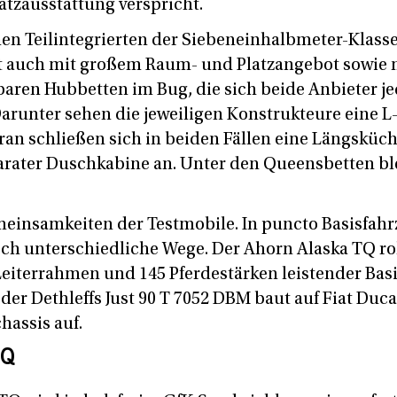
tzausstattung verspricht.
n Teilintegrierten der Siebeneinhalbmeter-Klasse
 auch mit großem Raum- und Platzangebot sowie m
baren Hubbetten im Bug, die sich beide Anbieter je
Darunter sehen die jeweiligen Konstrukteure eine L
ran schließen sich in beiden Fällen eine Längsküc
ater Duschkabine an. Unter den Queensbetten blei
einsamkeiten der Testmobile. In puncto Basisfah
och unterschiedliche Wege. Der Ahorn Alaska TQ rol
Leiterrahmen und 145 Pferdestärken leistender Ba
der Dethleffs Just 90 T 7052 DBM baut auf Fiat Duc
assis auf.
TQ