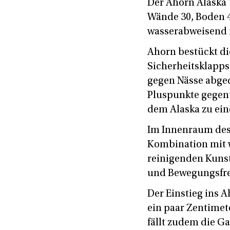
Der Ahorn Alaska 
Wände 30, Boden 4
wasserabweisend i
Ahorn bestückt d
Sicherheitsklapps
gegen Nässe abged
Pluspunkte gegenüb
dem Alaska zu ein
Im Innenraum des 
Kombination mit 
reinigenden Kunst
und Bewegungsfrei
Der Einstieg ins A
ein paar Zentimete
fällt zudem die Ga