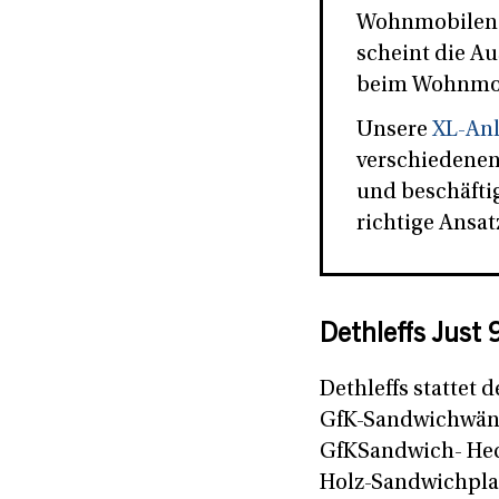
Wohnmobilen k
scheint die Au
beim Wohnmob
Unsere
XL-An
verschiedenen
und beschäftig
richtige Ansat
Dethleffs Just
Dethleffs stattet 
GfK-Sandwichwände
GfKSandwich- Heck
Holz-Sandwichplat