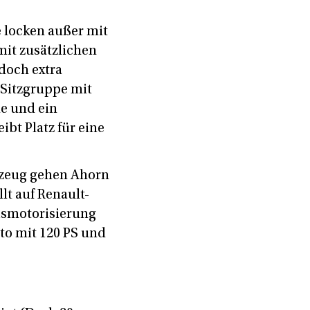
 locken außer mit
it zusätzlichen
doch extra
-Sitzgruppe mit
he und ein
bt Platz für eine
rzeug gehen Ahorn
lt auf Renault-
sismotorisierung
ato mit 120 PS und