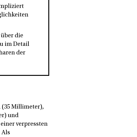
mpliziert
glichkeiten
 über die
 im Detail
sharen der
 (35 Millimeter),
er) und
 einer verpressten
 Als