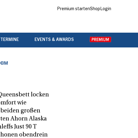
Premium starten
Shop
Login
 TERMINE
EVENTS & AWARDS
 DBM
Queensbett locken
omfort wie
 beiden großen
rten Ahorn Alaska
effs Just 90 T
chonen obendrein