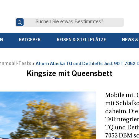
EN
RATGEBER
REISEN & STELLPLÄTZE
NEWS &
nmobil-Tests
>
Ahorn Alaska TQ und Dethleffs Just 90 T 7052
Kingsize mit Queensbett
Mobile mit 
mit Schlafk
daheim. Die
Teilintegrie
TQ und Dethl
7052 DBM s