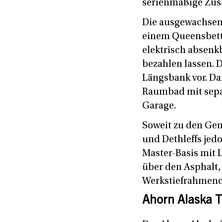
serienmäßige Zusa
Die ausgewachsene
einem Queensbett
elektrisch absenk
bezahlen lassen. 
Längsbank vor. Da
Raumbad mit separ
Garage.
Soweit zu den Gem
und Dethleffs jed
Master-Basis mit 
über den Asphalt, 
Werkstiefrahmench
Ahorn Alaska 