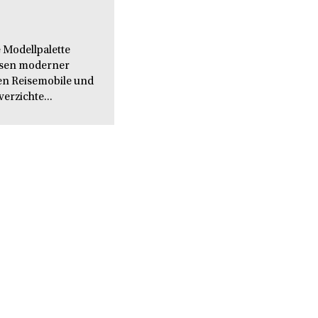
 Modellpalette
issen moderner
en Reisemobile und
verzichte...