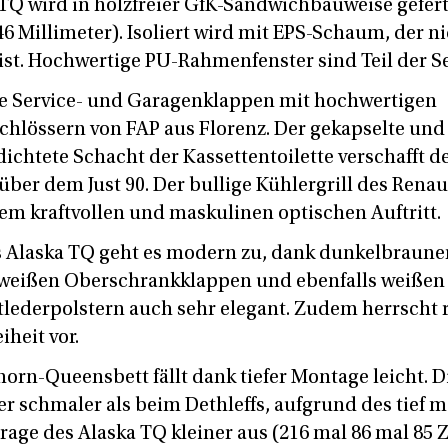
TQ wird in holzfreier GfK-Sandwichbauweise gefert
6 Millimeter). Isoliert wird mit EPS-Schaum, der n
st. Hochwertige PU-Rahmenfenster sind Teil der S
ie Service- und Garagenklappen mit hochwertigen
chlössern von FAP aus Florenz. Der gekapselte und
ichtete Schacht der Kassettentoilette verschafft 
er dem Just 90. Der bullige Kühlergrill des Renaul
em kraftvollen und maskulinen optischen Auftritt.
Alaska TQ geht es modern zu, dank dunkelbrauner
weißen Oberschrankklappen und ebenfalls weißen 
lederpolstern auch sehr elegant. Zudem herrscht ri
heit vor.
horn-Queensbett fällt dank tiefer Montage leicht. Di
r schmaler als beim Dethleffs, aufgrund des tief m
rage des Alaska TQ kleiner aus (216 mal 86 mal 85 