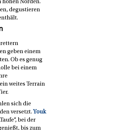
en hohen Norden.
en, degustieren
nthält.
n
rettern
esen geben einem
äten. Ob es genug
Rolle bei einem
hre
in weites Terrain
ier.
len sich die
den versetzt.
Youk
Taufe“, bei der
genießt, bis zum