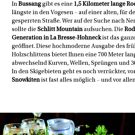
In
Bussang
gibt es eine
1,5 Kilometer lange R
längste in den Vogesen – auf einer alten, für d
gesperrten Straße. Wer auf der Suche nach Nerv
sollte die
Schlitt Mountain
aufsuchen. Die
Rod
Generation in La Bresse-Hohneck
ist das ganz
geöffnet. Diese hochmoderne Ausgabe des fr
Holzschlittens bietet Ihnen eine 700 Meter lan
abwechselnd Kurven, Wellen, Sprüngen und 3
In den Skigebieten geht es noch verrückter, v
Snowkiten
ist fast alles möglich – und vor all