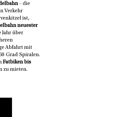
odelbahn
– die
en Verkehr
enkitzel ist,
elbahn neuester
e Jahr über
üheren
ge Abfahrt mit
60-Grad-Spiralen.
on
Fatbiken bis
em zu mieten.