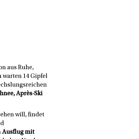
on aus Ruhe,
 warten 14 Gipfel
wechslungsreichen
chnee, Après-Ski
hen will, findet
nd
n
Ausflug mit