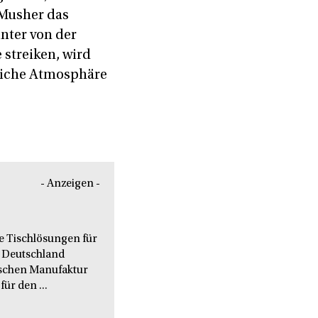
 Musher das
nter von der
e streiken, wird
rliche Atmosphäre
- Anzeigen -
le Tischlösungen für
 Deutschland
nischen Manufaktur
ür den ...