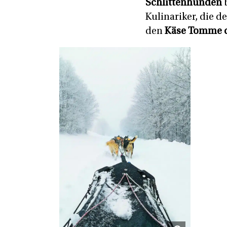
Schlittenhunden
b
Kulinariker, die 
den
Käse
Tomme d