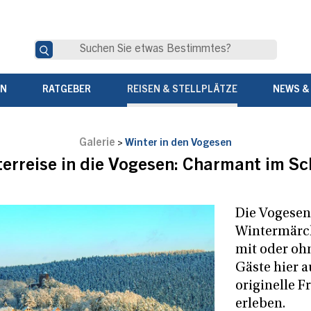
EN
RATGEBER
REISEN & STELLPLÄTZE
NEWS &
Galerie
>
Winter in den Vogesen
erreise in die Vogesen: Charmant im S
Die Vogesen
Wintermärch
mit oder oh
Gäste hier a
originelle F
erleben.