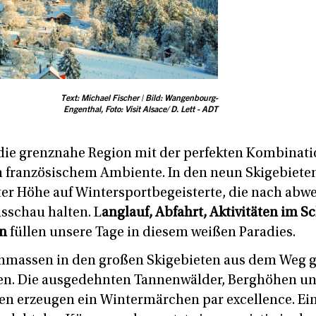
Text: Michael Fischer | Bild: Wangenbourg-
Engenthal, Foto: Visit Alsace/ D. Lett - ADT
die grenznahe Region mit der perfekten Kombinati
n französischem Ambiente. In den neun Skigebieten
ter Höhe auf Wintersportbegeisterte, die nach ab
sschau halten. L
anglauf, Abfahrt, Aktivitäten im S
n
füllen unsere Tage in diesem weißen Paradies.
massen in den großen Skigebieten aus dem Weg ge
ven. Die ausgedehnten Tannenwälder, Berghöhen u
n erzeugen ein Wintermärchen par excellence. Ei