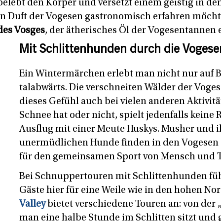
elebt den Körper und versetzt einem geistig in d
den Duft der Vogesen gastronomisch erfahren möcht
es Vosges
, der ätherisches Öl der Vogesentannen e
Mit Schlittenhunden durch die Vogese
Ein Wintermärchen erlebt man nicht nur auf B
talabwärts. Die verschneiten Wälder der Vog
dieses Gefühl auch bei vielen anderen Aktivit
Schnee hat oder nicht, spielt jedenfalls keine 
Ausflug mit einer Meute Huskys. Musher und i
unermüdlichen Hunde finden in den Vogesen e
für den gemeinsamen Sport von Mensch und T
Bei Schnuppertouren mit Schlittenhunden füh
Gäste hier für eine Weile wie in den hohen Nor
Valley
bietet verschiedene Touren an: von der „
man eine halbe Stunde im Schlitten sitzt und 