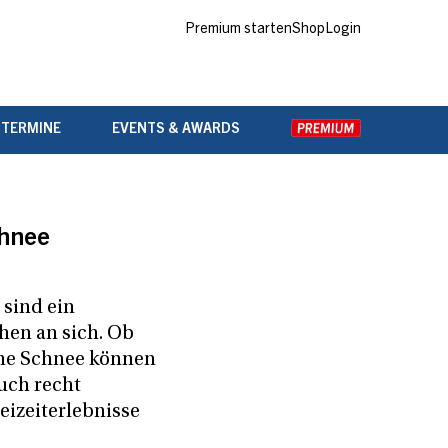
Premium starten
Shop
Login
 TERMINE
EVENTS & AWARDS
chnee
 sind ein
en an sich. Ob
ne Schnee können
uch recht
reizeiterlebnisse