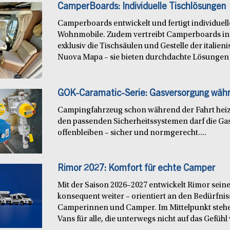
CamperBoards: Individuelle Tischlösungen
Camperboards entwickelt und fertigt individuel
Wohnmobile. Zudem vertreibt Camperboards in
exklusiv die Tischsäulen und Gestelle der italie
Nuova Mapa – sie bieten durchdachte Lösungen f
GOK-Caramatic-Serie: Gasversorgung währ
Campingfahrzeug schon während der Fahrt heiz
den passenden Sicherheitssystemen darf die Ga
offenbleiben – sicher und normgerecht....
Rimor 2027: Komfort für echte Camper
Mit der Saison 2026–2027 entwickelt Rimor seine
konsequent weiter – orientiert an den Bedürfn
Camperinnen und Camper. Im Mittelpunkt steh
Vans für alle, die unterwegs nicht auf das Gefühl 