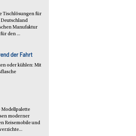
le Tischlösungen für
 Deutschland
nischen Manufaktur
ür den ...
end der Fahrt
en oder kühlen: Mit
sflasche
 Modellpalette
issen moderner
en Reisemobile und
verzichte...