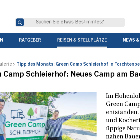
EN
RATGEBER
REISEN & STELLPLÄTZE
NEWS &
alerie
>
Tipp des Monats: Green Camp Schleierhof in Forchtenbe
n Camp Schleierhof: Neues Camp am Ba
Im Hohenloh
Green Camp 
entstanden. 
und Kochert
üppige Natu
nahen Bauer