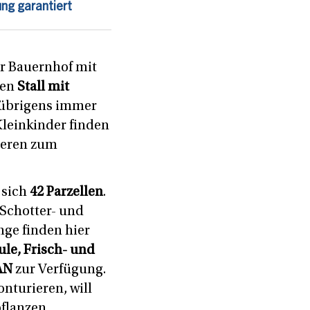
ng garantiert
r Bauernhof mit
den
Stall mit
übrigens immer
Kleinkinder finden
lteren zum
 sich
42 Parzellen
.
 Schotter- und
nge finden hier
le, Frisch- und
AN
zur Verfügung.
nturieren, will
flanzen.