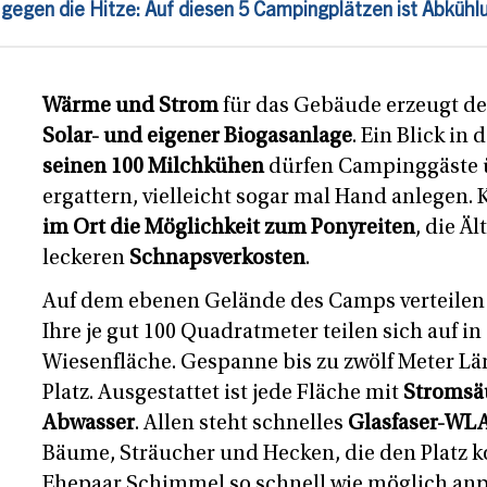
gegen die Hitze: Auf diesen 5 Campingplätzen ist Abkühlu
Wärme und Strom
für das Gebäude erzeugt de
Solar- und eigener Biogasanlage
. Ein Blick in 
seinen 100 Milchkühen
dürfen Campinggäste 
ergattern, vielleicht sogar mal Hand anlegen. 
im Ort die Möglichkeit zum Ponyreiten
, die Ä
leckeren
Schnapsverkosten
.
Auf dem ebenen Gelände des Camps verteilen
Ihre je gut 100 Quadratmeter teilen sich auf in
Wiesenfläche. Gespanne bis zu zwölf Meter Lä
Platz. Ausgestattet ist jede Fläche mit
Stromsäu
Abwasser
. Allen steht schnelles
Glasfaser-WL
Bäume, Sträucher und Hecken, die den Platz ko
Ehepaar Schimmel so schnell wie möglich anp