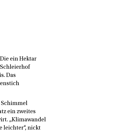
Die ein Hektar
 Schleierhof
s. Das
enstich
r Schimmel
tz ein zweites
wirt. „Klimawandel
leichter“, nickt