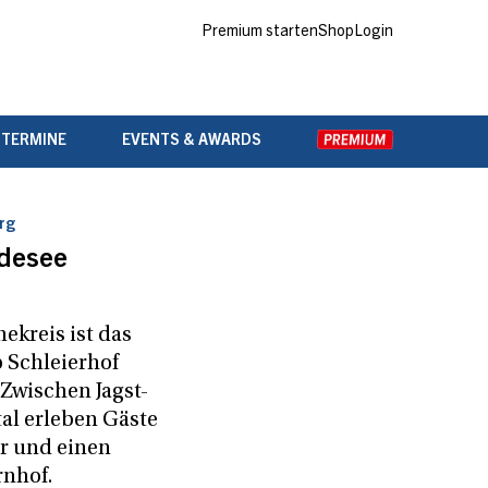
Premium starten
Shop
Login
 TERMINE
EVENTS & AWARDS
rg
desee
ekreis ist das
Schleierhof
Zwischen Jagst-
al erleben Gäste
r und einen
nhof.