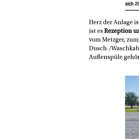
sich 2
Herz der Anlage i
ist es
Rezeption u
vom Metzger, zum
Dusch-/Waschkabi
Außenspüle gehöre