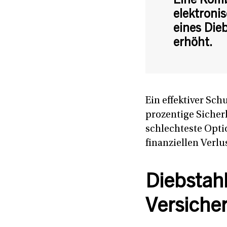
Eine Komb
elektroni
eines Die
erhöht.
Ein effektiver Sc
prozentige Sicherh
schlechteste Opti
finanziellen Verl
Diebstahl
Versiche