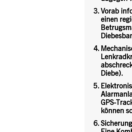
Vorab info
einen reg
Betrugsma
Diebesba
Mechanisc
Lenkradkr
abschreck
Diebe).
Elektroni
Alarmanla
GPS-Track
können sc
Sicherung