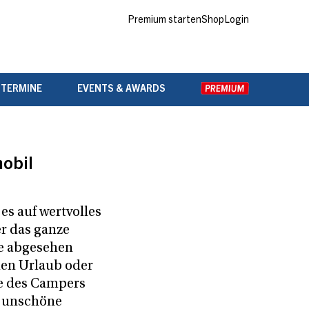
Premium starten
Shop
Login
 TERMINE
EVENTS & AWARDS
mobil
es auf wertvolles
er das ganze
 abgesehen
en Urlaub oder
e des Campers
e unschöne