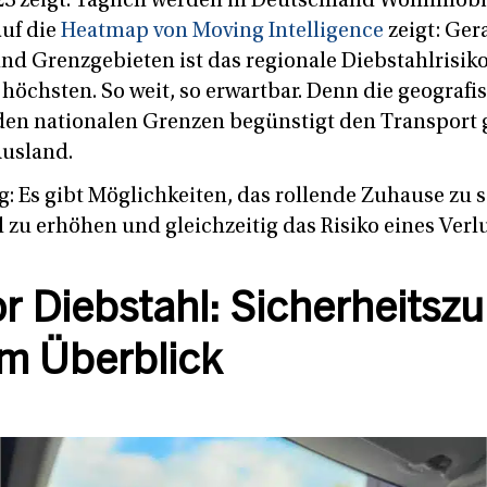
023 zeigt. Täglich werden in Deutschland Wohnmobil
auf die
Heatmap von Moving Intelligence
zeigt: Ger
nd Grenzgebieten ist das regionale Diebstahlrisik
chsten. So weit, so erwartbar. Denn die geografi
en nationalen Grenzen begünstigt den Transport 
usland.
: Es gibt Möglichkeiten, das rollende Zuhause zu s
d zu erhöhen und gleichzeitig das Risiko eines Ver
r Diebstahl: Sicherheitszu
m Überblick