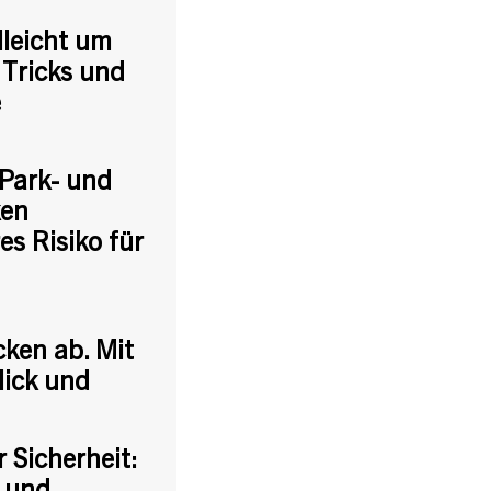
lleicht um
 Tricks und
e
 Park- und
ken
s Risiko für
ken ab. Mit
lick und
Sicherheit: