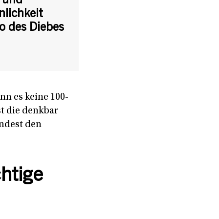
 und
lichkeit
ko des Diebes
nn es keine 100-
st die denkbar
indest den
chtige