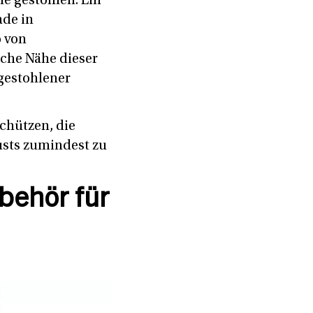
e gestohlen. Ein
ade in
o von
sche Nähe dieser
gestohlener
chützen, die
lusts zumindest zu
behör für