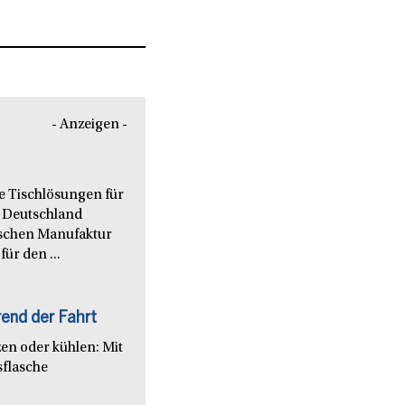
Radkrallen
Neben der Radkralle führt MEM auch Schlüsse
- Anzeigen -
le Tischlösungen für
 Deutschland
nischen Manufaktur
ür den ...
end der Fahrt
en oder kühlen: Mit
sflasche