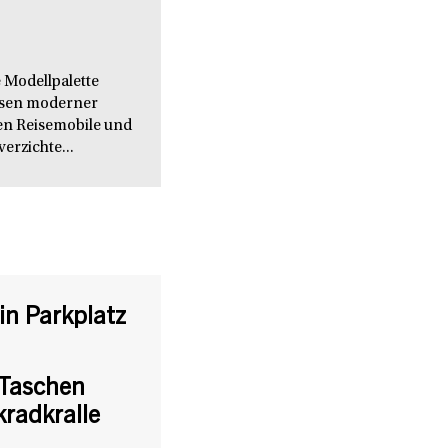
 Modellpalette
issen moderner
en Reisemobile und
verzichte...
in Parkplatz
 Taschen
kradkralle