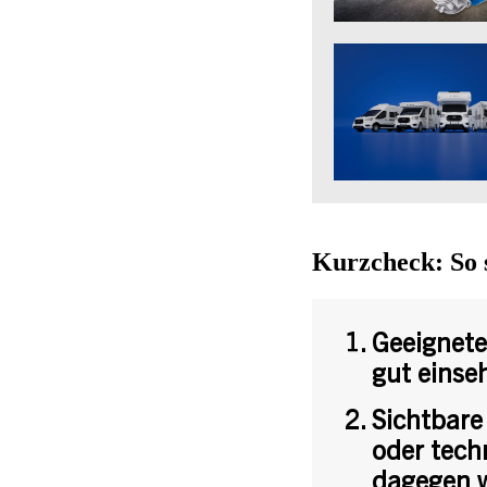
Kurzcheck: So 
Geeignete
gut einse
Sichtbare
oder tech
dagegen w