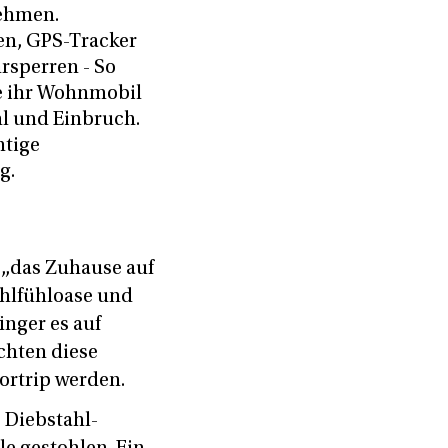
ehmen.
n, GPS-Tracker
rsperren - So
e ihr Wohnmobil
hl und Einbruch.
htige
g.
s „das Zuhause auf
ohlfühloase und
inger es auf
chten diese
rortrip werden.
e Diebstahl-