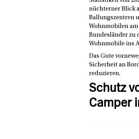
Statistiken von 2
nüchterner Blick 
Ballungszentren u
Wohnmobilen am hö
Bundesländer zu d
Wohnmobile ins A
Das Gute vorneweg
Sicherheit an Bor
reduzieren.
Schutz vo
Camper i