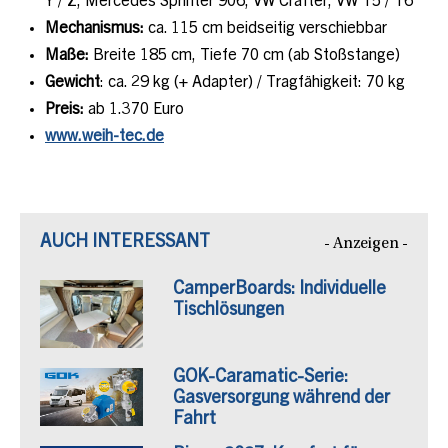
Y / Z, Mercedes Sprinter 906, VW Crafter, VW T5 / T6
Mechanismus:
ca. 115 cm beidseitig verschiebbar
Maße:
Breite 185 cm, Tiefe 70 cm (ab Stoßstange)
Gewicht
: ca. 29 kg (+ Adapter) / Tragfähigkeit: 70 kg
Preis:
ab 1.370 Euro
www.weih-tec.de
AUCH INTERESSANT
- Anzeigen -
CamperBoards: Individuelle
Tischlösungen
GOK-Caramatic-Serie:
Gasversorgung während der
Fahrt