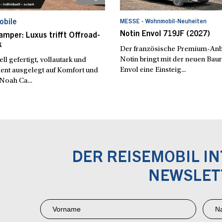
bile
MESSE - Wohnmobil-Neuheiten
Notin Envol 719JF (2027)
mper: Luxus trifft Offroad-
k
Der französische Premium-Anb
Notin bringt mit der neuen Bau
ell gefertigt, vollautark und
Envol eine Einsteig...
ent ausgelegt auf Komfort und
Noah Ca...
DER REISEMOBIL I
NEWSLET
Newsletter
Anmeldung