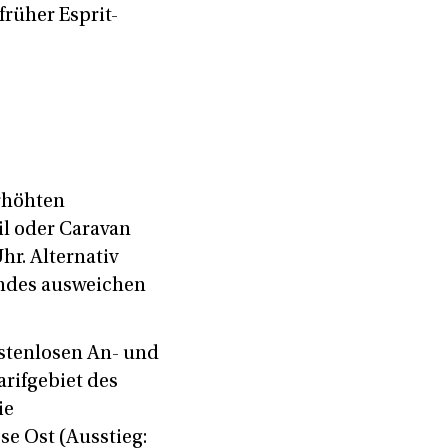
früher Esprit-
rhöhten
l oder Caravan
hr. Alternativ
ändes ausweichen
ostenlosen An- und
rifgebiet des
ie
e Ost (Ausstieg: