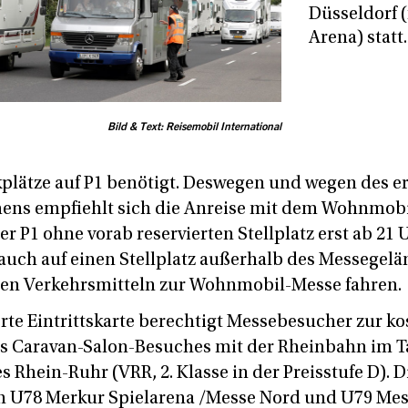
Düsseldorf (
Arena) statt.
Bild & Text: Reisemobil International
plätze auf P1 benötigt. Deswegen und wegen des e
ns empfiehlt sich die Anreise mit dem Wohnmobi
 P1 ohne vorab reservierten Stellplatz erst ab 21 U
uch auf einen Stellplatz außerhalb des Messegel
hen Verkehrsmitteln zur Wohnmobil-Messe fahren.
erte Eintrittskarte berechtigt Messebesucher zur k
s Caravan-Salon-Besuches mit der Rheinbahn im Ta
Rhein-Ruhr (VRR, 2. Klasse in der Preisstufe D). D
 U78 Merkur Spielarena /Messe Nord und U79 Mess