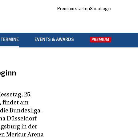
Premium starten
Shop
Login
 TERMINE
EVENTS & AWARDS
ginn
essetag, 25.
, findet am
die Bundesliga-
una Düsseldorf
gsburg in der
en Merkur Arena