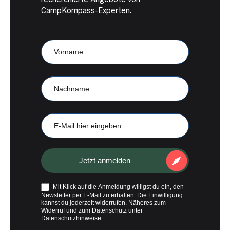
CampKompass-Experten.
Newsletter
Anmeldung
CampKompass
Vorname
Nachname
E-
Mail
Jetzt anmelden
Mit Klick auf die Anmeldung willigst du ein, den
Newsletter per E-Mail zu erhalten. Die Einwilligung
kannst du jederzeit widerrufen. Näheres zum
Widerruf und zum Datenschutz unter
Datenschutzhinweise
.