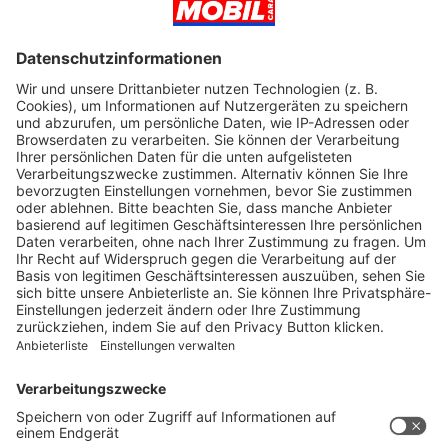
JETZT KOSTENLOSE MESSE-VORABAUSGABE
HERUNTERLADEN!
Reisemobil Caravan 09/26 Messe-
Vorabausgabe
Laden Sie sich hier die aktuelle Ausgabe der Reisemobil
Caravan als PDF-Vorabausgabe herunter. Kuratiert, kompakt
und kostenlos.
Jetzt herunterladen