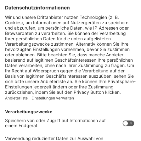
JETZT KOSTENLOSE MESSE-VORABAUSGABE
HERUNTERLADEN!
Reisemobil Caravan 09/26 Messe-
Vorabausgabe
Laden Sie sich hier die aktuelle Ausgabe der Reisemobil
Caravan als PDF-Vorabausgabe herunter. Kuratiert, kompakt
und kostenlos.
Jetzt herunterladen