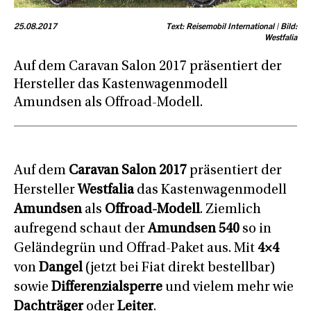
25.08.2017
Text: Reisemobil International | Bild:
Westfalia
Auf dem Caravan Salon 2017 präsentiert der
Hersteller das Kastenwagenmodell
Amundsen als Offroad-Modell.
Auf dem
Caravan Salon 2017
präsentiert der
Hersteller
Westfalia
das Kastenwagenmodell
Amundsen
als
Offroad-Modell
. Ziemlich
aufregend schaut der
Amundsen 540
so in
Geländegrün und Offrad-Paket aus. Mit
4×4
von
Dangel
(jetzt bei Fiat direkt bestellbar)
sowie
Differenzialsperre
und vielem mehr wie
Dachträger
oder
Leiter
.