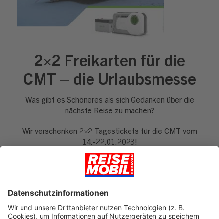
2×2 Freikarten für die
CMT – die Urlaubsmesse
Was gibt es Schöneres als sich Gedanken über die
nächste Reise zu machen?
Wir verschenken 2×2 Tagestickets für die CMT vom
14.-22.01.2023!
Neben Reisemobilen und Ideen für zukünftige
Reiseziele gibt es außerdem eine Halle voller
Campingzubehör. Besucht uns am EFOY Stand 7C32
zum Thema „autarke Stromversorgung im Reisemobil“.
Wir freuen uns auf Euren Besuch!