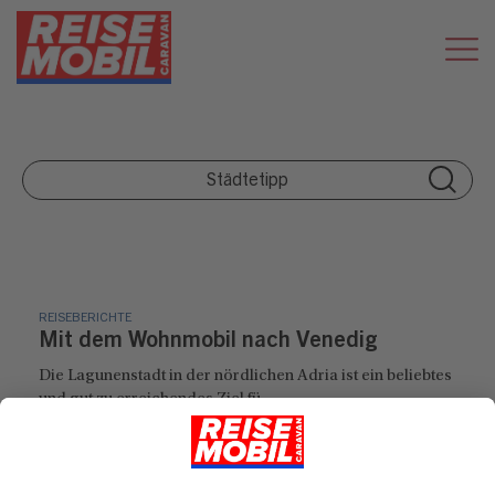
REISEBERICHTE
Mit dem Wohnmobil nach Venedig
Die Lagunenstadt in der nördlichen Adria ist ein beliebtes
und gut zu erreichendes Ziel fü...
REISE-SERVICE