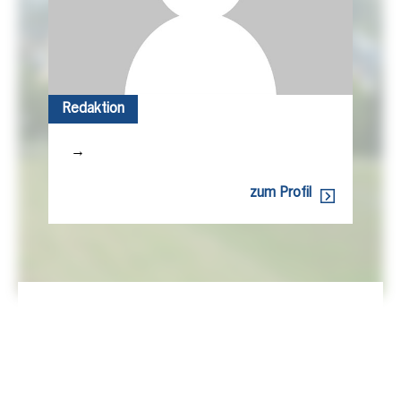
Redaktion
→
zum Profil