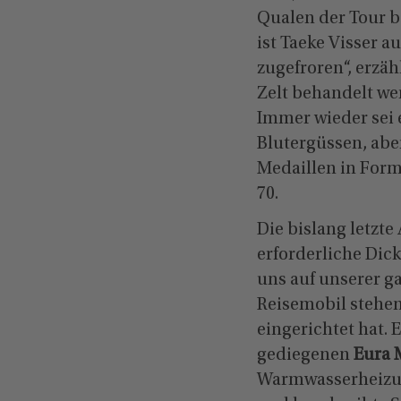
Qualen der Tour b
ist Taeke Visser 
zugefroren“, erzäh
Zelt behandelt we
Immer wieder sei 
Blutergüssen, aber
Medaillen in Form 
70.
Die bislang letzte
erforderliche Dick
uns auf unserer g
Reisemobil stehen
eingerichtet hat. 
gediegenen
Eura 
Warmwasserheizun