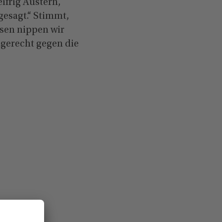
ifrig Austern,
gesagt.“ Stimmt,
ssen nippen wir
gerecht gegen die