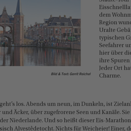
Städte-Tour
Eisschnellla
dem Wohnmob
Region wund
Uralte Gebä
typischen G
Seefahrer u
hier über di
ihre Spuren 
Jeder Ort ha
Bild & Text: Gerrit Reichel
Charme.
eht’s los. Abends um neun, im Dunkeln, ist Zielank
r und Äcker, über zugefrorene Seen und Kanäle. Sie
der Niederlande. Und so heißt dieser Eis-Marathon 
esisch Alvestêdetocht. Nichts für Weicheier! Einer, d