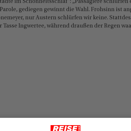
ädte im Schönheitsschlaf“: „Passagiere schlürfen e
 Parole, gediegen gewinnt die Wahl. Frohsinn ist an
önemeyer, nur Austern schlürfen wir keine. Stattde
r Tasse Ingwertee, während draußen der Regen waa