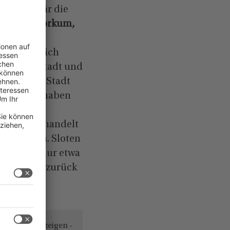
r von uns für die
loopen, Workum,
eeuwarden,
en finden sich
in jeder Stadt und
en Begriff Stadt
elf Städte haben
ptstadt
gesehen, handelt
inwohnern. Sloten
hier leben nur etwa
 geht weit zurück
- Anzeigen -