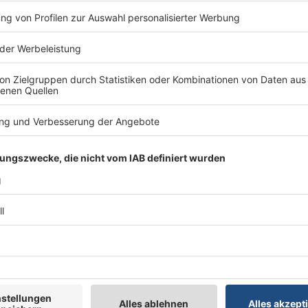
CamperBoards: Individuelle Tischlösungen
Camperboards entwickelt und fertigt individuel
Wohnmobile. Zudem vertreibt Camperboards in
exklusiv die Tischsäulen und Gestelle der italie
Nuova Mapa – sie bieten durchdachte Lösungen f
GOK-Caramatic-Serie: Gasversorgung währ
Campingfahrzeug schon während der Fahrt heiz
den passenden Sicherheitssystemen darf die Ga
offenbleiben – sicher und normgerecht....
Rimor 2027: Komfort für echte Camper
Mit der Saison 2026–2027 entwickelt Rimor seine
konsequent weiter – orientiert an den Bedürfn
Camperinnen und Camper. Im Mittelpunkt steh