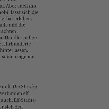
 zwar im
uf. Aber auch mit
il lässt sich die
erbar erleben.
ude und die
rachten -
nd Händler haben
e Jahrhunderte
hinterlassen.
t seinen eigenen
unft. Die Strecke
 verbinden elf
auch, Elf-Städte-
er sich den