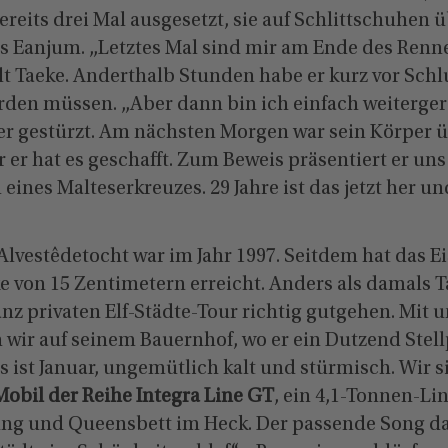
ereits drei Mal ausgesetzt, sie auf Schlittschuhen
aus Eanjum. „Letztes Mal sind mir am Ende des Ren
lt Taeke. Anderthalb Stunden habe er kurz vor Schlu
rden müssen. „Aber dann bin ich einfach weiterger
er gestürzt. Am nächsten Morgen war sein Körper 
 er hat es geschafft. Zum Beweis präsentiert er uns 
eines Malteserkreuzes. 29 Jahre ist das jetzt her u
 Alvestêdetocht war im Jahr 1997. Seitdem hat das Ei
e von 15 Zentimetern erreicht. Anders als damals Ta
anz privaten Elf-Städte-Tour richtig gutgehen. Mit
 wir auf seinem Bauernhof, wo er ein Dutzend Stel
Es ist Januar, ungemütlich kalt und stürmisch. Wir 
Mobil der Reihe Integra Line GT
, ein 4,1-Tonnen-Li
g und Queensbett im Heck. Der passende Song da