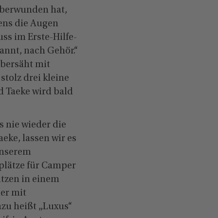
 überwunden hat,
nens die Augen
ss im Erste-Hilfe-
annt, nach Gehör.“
übersäht mit
stolz drei kleine
nd Taeke wird bald
s nie wieder die
eke, lassen wir es
 unserem
lplätze für Camper
sitzen in einem
ner mit
zu heißt „Luxus“