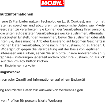
Zählen wir sie einmal auf, die
Elf Städte
, in de
Fahrt gewählten Reihenfolge:
Stavoren, Hinde
Sneek, Iljst, Bolsward, Franeker, Harlingen, L
Dokkum, Sloten
. Stellplätze für Reisemobilist
genügend entlang der Route, wenn auch nicht 
nicht in jedem Fall ganzjährig geöffnet. Auch d
muss man etwas relativieren. Die meisten der 
eher dörflichen Charakter. Von der Provinzhau
Leeuwarden mit knapp 100.000 Einwohnern ab
es sich um kleine Orte mit wenigen Tausend E
gilt sogar als kleinste Stadt der Niederlande, 
740 Menschen. Die Verleihung der Stadtrechte
bis ins Mittelalter.
ANT