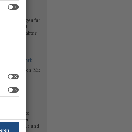
le Tischlösungen für
 Deutschland
nischen Manufaktur
ür den ...
end der Fahrt
en oder kühlen: Mit
sflasche
 Modellpalette
issen moderner
en Reisemobile und