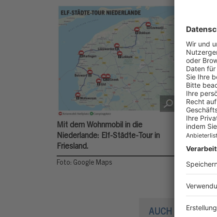
Mit dem Wohnmobil in die
Niederlande: Elf-Städte-Tour in
Friesland.
Foto: Google Maps
AUCH INTERESS