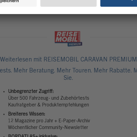
Vans für alle, die unterwegs nicht auf das Gefühl 
Weiterlesen mit REISEMOBIL CARAVAN PREMIUM
ests. Mehr Beratung. Mehr Touren. Mehr Rabatte. M
Sie.
Unbegrenzter Zugriff:
Über 500 Fahrzeug- und Zubehörtests
Kaufratgeber & Produktempfehlungen
Breiteres Wissen:
12 Magazine pro Jahr + E-Paper-Archiv
Wöchentlicher Community-Newsletter