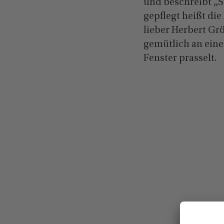
und beschreibt „St
gepflegt heißt die
lieber Herbert Gr
gemütlich an eine
Fenster prasselt.