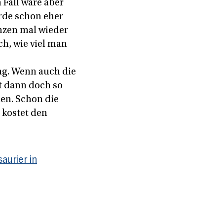
 Fall wäre aber
rde schon eher
enzen mal wieder
ch, wie viel man
ng. Wenn auch die
t dann doch so
den. Schon die
 kostet den
aurier in