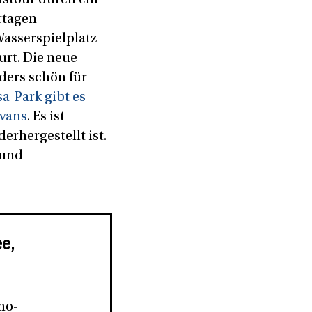
rtagen
asserspielplatz
urt. Die neue
ders schön für
a-Park gibt es
avans
. Es ist
erhergestellt ist.
 und
e,
mo-