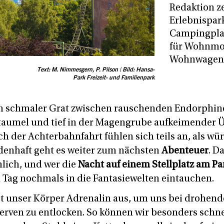
Redaktion ze
Erlebnispar
Campingplat
für Wohnmo
Wohnwagen
Text: M. Nimmesgern, P. Pilson | Bild: Hansa-
Park Freizeit- und Familienpark
ein schmaler Grat zwischen rauschenden Endorphin
aumel und tief in der Magengrube aufkeimender Üb
ch der Achterbahnfahrt fühlen sich teils an, als w
ldenhaft geht es weiter zum nächsten
Abenteuer
. D
hlich, und wer die
Nacht auf einem Stellplatz am Pa
Tag nochmals in die Fantasiewelten eintauchen.
et unser Körper Adrenalin aus, um uns bei drohend
serven zu entlocken. So können wir besonders schne