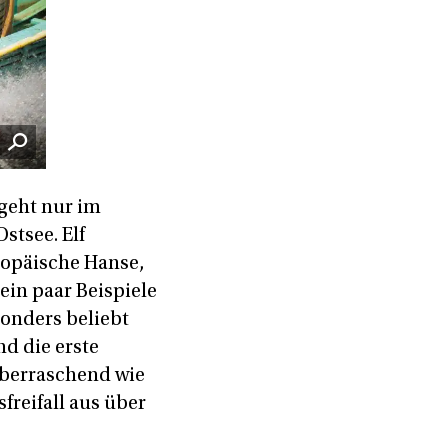
 geht nur im
stsee. Elf
ropäische Hanse,
ein paar Beispiele
sonders beliebt
d die erste
überraschend wie
freifall aus über