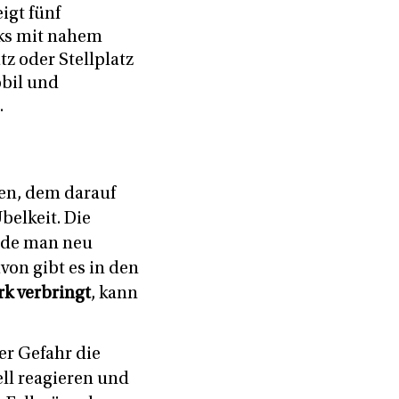
igt fünf
ks mit nahem
z oder Stellplatz
bil und
.
en, dem darauf
elkeit. Die
ürde man neu
avon gibt es in den
rk verbringt
, kann
er Gefahr die
ll reagieren und