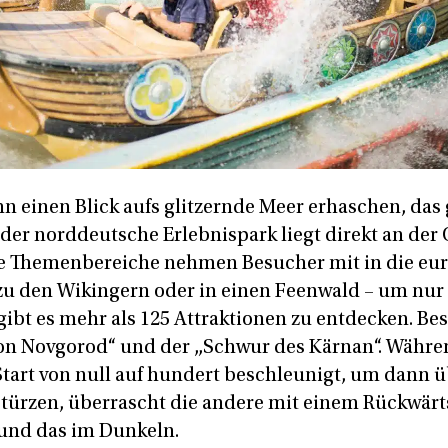
n einen Blick aufs glitzernde Meer erhaschen, das
er norddeutsche Erlebnispark liegt direkt an der O
ete Themenbereiche nehmen Besucher mit in die eu
zu den Wikingern oder in einen Feenwald – um nur 
gibt es mehr als 125 Attraktionen zu entdecken. Be
von Novgorod“ und der „Schwur des Kärnan“. Währen
art von null auf hundert beschleunigt, um dann 
stürzen, überrascht die andere mit einem Rückwärts
und das im Dunkeln.