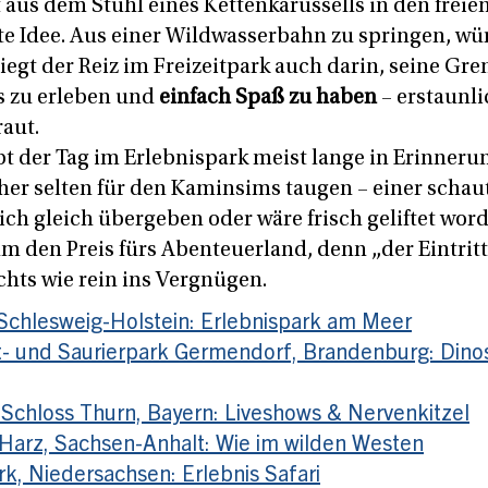
t aus dem Stuhl eines Kettenkarussells in den freien
te Idee. Aus einer Wildwasserbahn zu springen, wü
liegt der Reiz im Freizeitpark auch darin, seine Gr
s zu erleben und
einfach Spaß zu haben
– erstaunli
aut.
t der Tag im Erlebnispark meist lange in Erinneru
eher selten für den Kaminsims taugen – einer schau
sich gleich übergeben oder wäre frisch geliftet wor
m den Preis fürs Abenteuerland, denn „der Eintritt
ichts wie rein ins Vergnügen.
 Schlesweig-Holstein: Erlebnispark am Meer
eit- und Saurierpark Germendorf, Brandenburg: Dinos
 Schloss Thurn, Bayern: Liveshows & Nervenkitzel
y Harz, Sachsen-Anhalt: Wie im wilden Westen
rk, Niedersachsen: Erlebnis Safari