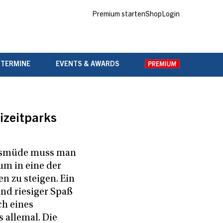
Premium starten
Shop
Login
 TERMINE
EVENTS & AWARDS
izeitparks
nsmüde muss man
um in eine der
n zu steigen. Ein
nd riesiger Spaß
ch eines
s allemal. Die