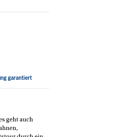
ng garantiert
es geht auch
bahnen,
tstour durch ein