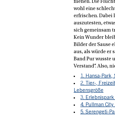
fliehen. Die Fluch
wohl eine schlech
erfrischen. Dabei 
auszutesten, etwa
sich gemeinsam tr
Kein Wunder bleib
Bilder der Sause 
aus, als würde er 
Band Pur wusste u
Verstand“. Also, n
1. Hansa-Park,
2. Tier-, Freiz
Lebensgröße
3. Erlebnispark
4. Pullman Cit
5. Serengeti-Pa