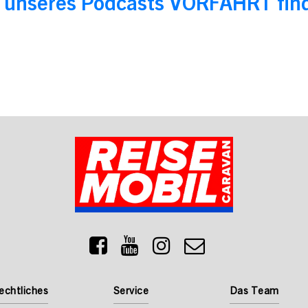
n unseres Podcasts VORFAHRT find
echtliches
Service
Das Team