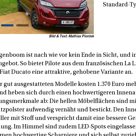
Standard-Ty
Bild & Text: Mathias Piontek
enboom ist nach wie vor kein Ende in Sicht, und 
Angebot. So bietet Pilote aus dem französischen La
 Fiat Ducato eine attraktive, gehobene Variante an.
r gut ausgestatteten Modelle kosten 1.370 Euro meh
nd heben sich durch einen hochwertigeren Innen
tungsmerkmale ab: Die hellen Möbelflächen sind m
Sitzpolster aufwendig vernäht und bestickt. Den 
ller mit Stoff und verspricht damit eine bessere G
g. Im Himmel sind zudem LED-Spots eingelasse
en hochwertige Scharniere und sich selbst zuzi