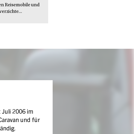
en Reisemobile und
verzichte...
t Juli 2006 im
Caravan und für
ändig.