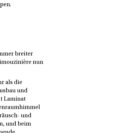
pen.
immer breiter
 Limouzinière nun
r als die
ausbau und
it Laminat
Innenraumhimmel
eräusch- und
n, und beim
ehende