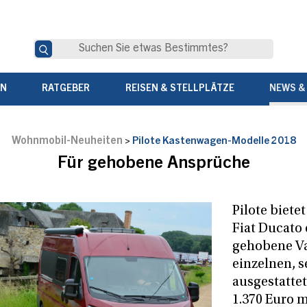
EN
RATGEBER
REISEN & STELLPLÄTZE
NEWS &
Wohnmobil-Neuheiten
>
Pilote Kastenwagen-Modelle 2018
Für gehobene Ansprüche
Pilote bietet
Fiat Ducato 
gehobene Va
einzelnen, s
ausgestatte
1.370 Euro m