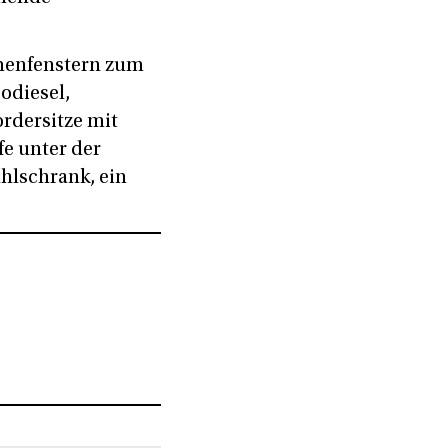
hmenfenstern zum
odiesel,
ordersitze mit
fe unter der
hlschrank, ein