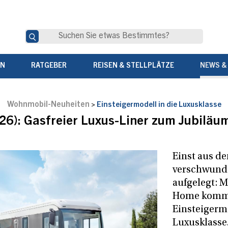
EN
RATGEBER
REISEN & STELLPLÄTZE
NEWS &
Wohnmobil-Neuheiten
>
Einsteigermodell in die Luxusklasse
6): Gasfreier Luxus-Liner zum Jubiläu
Einst aus d
verschwunde
aufgelegt: 
Home komm
Einsteigermo
Luxusklasse