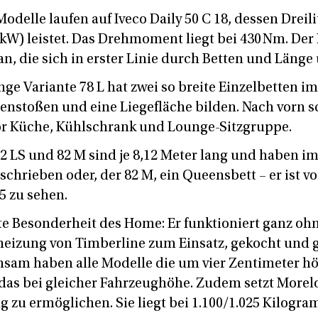
elle laufen auf Iveco Daily 50 C 18, dessen Dreili
 kW) leistet. Das Drehmoment liegt bei 430 Nm. Der 
n, die sich in erster Linie durch Betten und Länge
ange Variante 78 L hat zwei so breite Einzelbetten im
nstoßen und eine Liegefläche bilden. Nach vorn sc
r Küche, Kühlschrank und Lounge-Sitzgruppe.
82 LS und 82 M sind je 8,12 Meter lang und haben i
chrieben oder, der 82 M, ein Queensbett – er ist v
5 zu sehen.
 Besonderheit des Home: Er funktioniert ganz oh
eizung von Timberline zum Einsatz, gekocht und 
nsam haben alle Modelle die um vier Zentimeter h
as bei gleicher Fahrzeughöhe. Zudem setzt Morelo
zu ermöglichen. Sie liegt bei 1.100/1.025 Kilogra