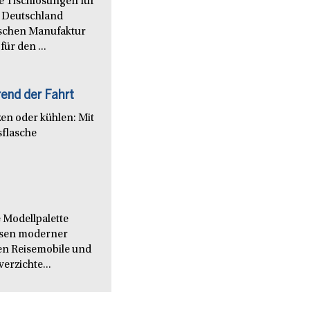
le Tischlösungen für
 Deutschland
nischen Manufaktur
ür den ...
end der Fahrt
en oder kühlen: Mit
sflasche
 Modellpalette
issen moderner
en Reisemobile und
verzichte...