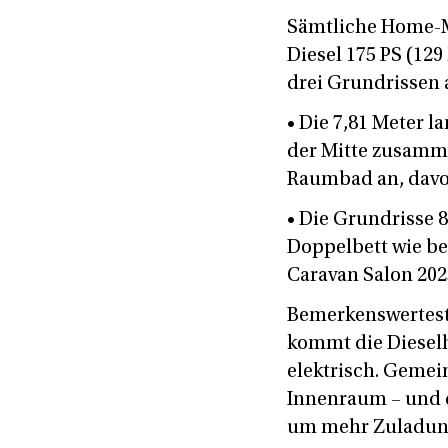
Sämtliche Home-Mod
Diesel 175 PS (129
drei Grundrissen a
• Die 7,81 Meter l
der Mitte zusamme
Raumbad an, davo
• Die Grundrisse 
Doppelbett wie bes
Caravan Salon 202
Bemerkenswerteste
kommt die Dieselh
elektrisch. Gemei
Innenraum – und d
um mehr Zuladung 