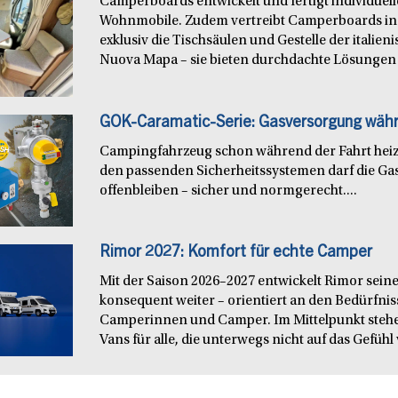
Camperboards entwickelt und fertigt individuel
Wohnmobile. Zudem vertreibt Camperboards in
exklusiv die Tischsäulen und Gestelle der italie
Nuova Mapa – sie bieten durchdachte Lösungen f
GOK-Caramatic-Serie: Gasversorgung währ
Campingfahrzeug schon während der Fahrt heiz
den passenden Sicherheitssystemen darf die Ga
offenbleiben – sicher und normgerecht....
Rimor 2027: Komfort für echte Camper
Mit der Saison 2026–2027 entwickelt Rimor seine
konsequent weiter – orientiert an den Bedürfn
Camperinnen und Camper. Im Mittelpunkt steh
Vans für alle, die unterwegs nicht auf das Gefühl 