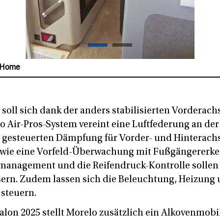
ieren: Der Home läuft auf Iveco Daily 50 C 18.
soll sich dank der anders stabilisierten Vorderach
o Air-Pros-System vereint eine Luftfederung an der
h gesteuerten Dämpfung für Vorder- und Hinterachs
 wie eine Vorfeld-Überwachung mit Fußgängererk
umanagement und die Reifendruck-Kontrolle sollen
sern. Zudem lassen sich die Beleuchtung, Heizung
steuern.
lon 2025 stellt Morelo zusätzlich ein Alkovenmobil