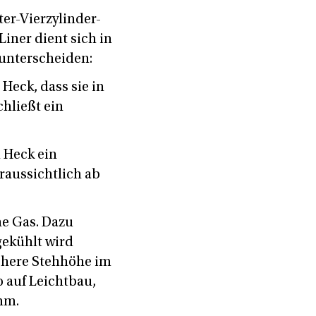
ter-Vierzylinder-
Liner dient sich in
 unterscheiden:
 Heck, dass sie in
hließt ein
m Heck ein
oraussichtlich ab
ne Gas. Dazu
gekühlt wird
öhere Stehhöhe im
 auf Leichtbau,
mm.