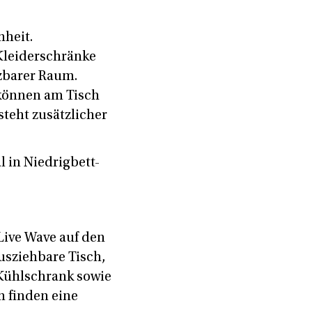
nheit.
 Kleiderschränke
tzbarer Raum.
 können am Tisch
steht zusätzlicher
 in Niedrigbett-
Live Wave auf den
usziehbare Tisch,
-Kühlschrank sowie
n finden eine