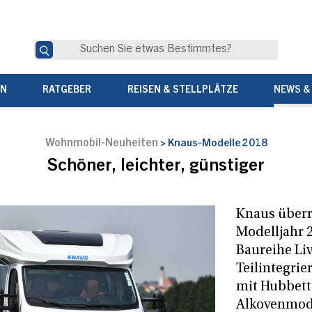
EN
RATGEBER
REISEN & STELLPLÄTZE
NEWS &
Wohnmobil-Neuheiten
>
Knaus-Modelle 2018
Schöner, leichter, günstiger
Knaus überr
Modelljahr 
Baureihe Liv
Teilintegrier
mit Hubbett
Alkovenmode