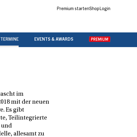
Premium starten
Shop
Login
 TERMINE
EVENTS & AWARDS
ascht im
2018 mit der neuen
e. Es gibt
te, Teilintegrierte
 und
lle, allesamt zu