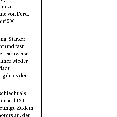
rom zu
ine von Ford,
auf 500
ing: Starker
t und fast
er Fahrweise
 immer wieder
lädt.
 gibt es den
schlecht als
hin auf 120
leunigt. Zudem
otors an, der