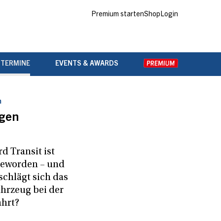
Premium starten
Shop
Login
 TERMINE
EVENTS & AWARDS
m
agen
d Transit ist
geworden – und
 schlägt sich das
ahrzeug bei der
ahrt?