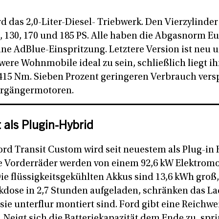
 das 2,0-Liter-Diesel- Triebwerk. Den Vierzylinder g
5, 130, 170 und 185 PS. Alle haben die Abgasnorm E
ine AdBlue-Einspritzung. Letztere Version ist neu 
were Wohnmobile ideal zu sein, schließlich liegt i
15 Nm. Sieben Prozent geringeren Verbrauch versp
orgängermotoren.
 als Plugin-Hybrid
ord Transit Custom wird seit neuestem als Plug-in
e Vorderräder werden von einem 92,6 kW Elektrom
ie flüssigkeitsgekühlten Akkus sind 13,6 kWh groß,
kdose in 2,7 Stunden aufgeladen, schränken das 
 sie unterflur montiert sind. Ford gibt eine Reichwe
 Neigt sich die Batteriekapazität dem Ende zu, spr