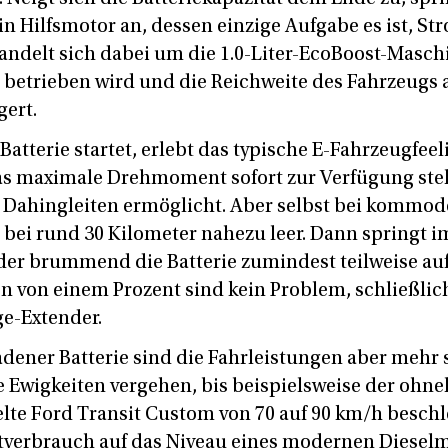
n Hilfsmotor an, dessen einzige Aufgabe es ist, St
andelt sich dabei um die 1.0-Liter-EcoBoost-Masch
 betrieben wird und die Reichweite des Fahrzeugs 
gert.
Batterie startet, erlebt das typische E-Fahrzeugfeel
das maximale Drehmoment sofort zur Verfügung steh
 Dahingleiten ermöglicht. Aber selbst bei kommod
ie bei rund 30 Kilometer nahezu leer. Dann springt
der brummend die Batterie zumindest teilweise auf
n von einem Prozent sind kein Problem, schließlich
ge-Extender.
adener Batterie sind die Fahrleistungen aber mehr 
e Ewigkeiten vergehen, bis beispielsweise der ohne
lte Ford Transit Custom von 70 auf 90 km/h besch
itverbrauch auf das Niveau eines modernen Dieselm