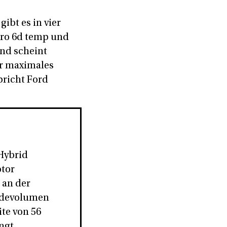
ibt es in vier
uro 6d temp und
und scheint
hr maximales
richt Ford
 Hybrid
otor
 an der
Ladevolumen
ite von 56
ingt