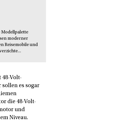
 Modellpalette
issen moderner
en Reisemobile und
verzichte...
 48-Volt-
 sollen es sogar
 Riemen
r die 48-Volt-
omotor und
nem Niveau.