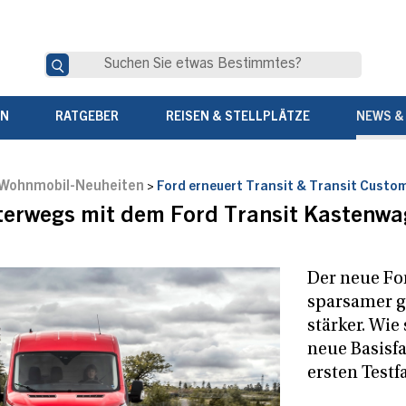
EN
RATGEBER
REISEN & STELLPLÄTZE
NEWS &
Wohnmobil-Neuheiten
>
Ford erneuert Transit & Transit Custo
erwegs mit dem Ford Transit Kastenw
Der neue For
sparsamer 
stärker. Wie
neue Basisf
ersten Testf