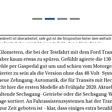
rarbeitet, sehr gut ist die Sitzposition hinter dem vielfach verstellbaren
e ermöglicht eine gute Sicht, etwa auf hohe Ampeln.
ilometern, die bei der Testfahrt mit dem Ford Tra
aber kaum etwas zu spüren. Gefühlt agierte die 130
efehle per Gaspedal gut um und schien vom Motorg
ierter zu sein als die Version ohne das 48-Volt- Sys
e neue Zehngang-Automatik, die für Transits mit He
cht hier die ersten Modelle ab Frühjahr 2020. Aktuel
ltende Sechsgang- Getriebe oder die Sechsgang-
ge sortiert. An Fahrassistenzsystemen hat der Tran