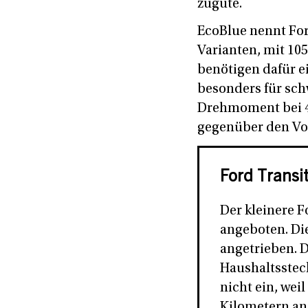
zugute.
EcoBlue nennt Ford
Varianten, mit 10
benötigen dafür e
besonders für sch
Drehmoment bei 4
gegenüber den V
Ford Transit
Der kleinere F
angeboten. Di
angetrieben. D
Haushaltsstec
nicht ein, weil
Kilometern an.