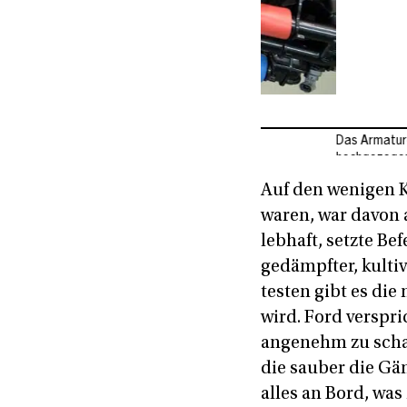
Das Armaturenbrett ist übe
hochgezogene Frontscheib
Auf den wenigen K
waren, war davon 
lebhaft, setzte B
gedämpfter, kultiv
testen gibt es di
wird. Ford verspri
angenehm zu scha
die sauber die Gän