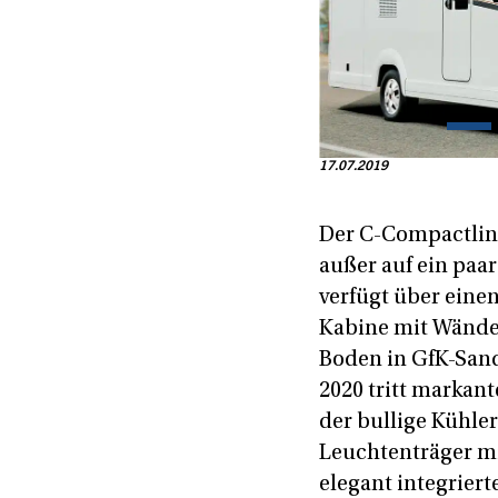
17.07.2019
Der C-Compactline
außer auf ein paar
verfügt über eine
Kabine mit Wänden
Boden in GfK-San
2020 tritt markan
der bullige Kühle
Leuchtenträger mi
elegant integrier