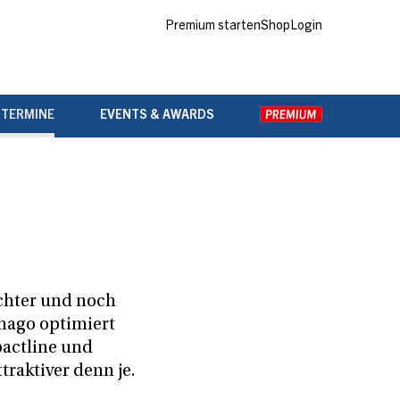
Premium starten
Shop
Login
 TERMINE
EVENTS & AWARDS
ichter und noch
thago optimiert
actline und
traktiver denn je.