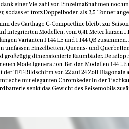
 dank einer Vielzahl von Einzelmaßnahmen nochma
r, sodass er trotz Doppelboden als 3,5-Tonner ang
mm des Carthago C-Compactline bleibt zur Saison 
fünf integrierten Modellen, vom 6,41 Meter kurzen I 
r langen Varianten I 144 LE und I 144 QB zusammen.
en umfassen Einzelbetten, Queens- und Querbetten
 großzügig dimensionierte Raumbäder. Detailop
neuen Modellgeneration. Bei den Modellen 144 LE 
 der TFT-Bildschirm von 22 auf 24 Zoll Diagonale a
tische mit eleganten Chromkeder in der Tischkan
dbatterie senkt das Gewicht des Reisemobils zusä