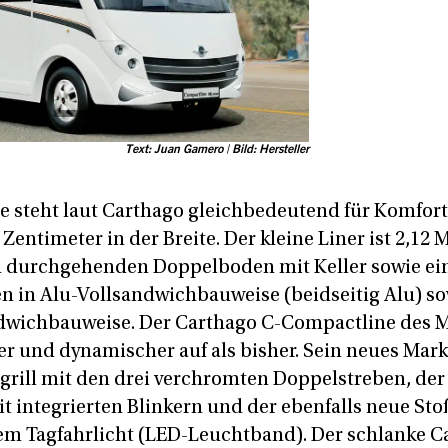
Text: Juan Gamero | Bild: Hersteller
 steht laut Carthago gleichbedeutend für Komfort
 Zentimeter in der Breite. Der kleine Liner ist 2,12
n durchgehenden Doppelboden mit Keller sowie ein
 in Alu-Vollsandwichbauweise (beidseitig Alu) s
dwichbauweise. Der Carthago C-Compactline des 
ter und dynamischer auf als bisher. Sein neues Mar
rgrill mit den drei verchromten Doppelstreben, der
t integrierten Blinkern und der ebenfalls neue Sto
tem Tagfahrlicht (LED-Leuchtband). Der schlanke C