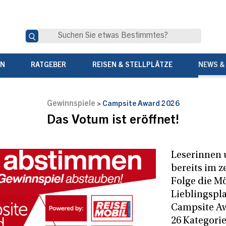
EN
RATGEBER
REISEN & STELLPLÄTZE
NEWS &
Gewinnspiele
>
Campsite Award 2026
Das Votum ist eröffnet!
Leserinnen 
bereits im z
Folge die Mö
Lieblingspl
Campsite Aw
26 Kategori