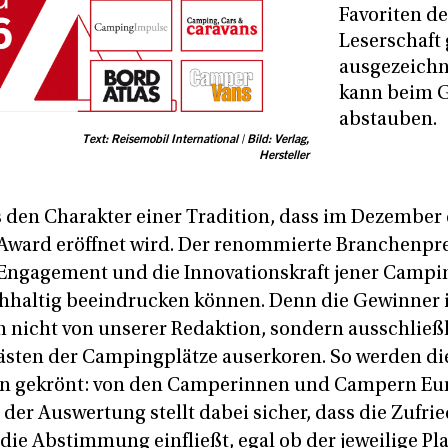
Favoriten d
Leserschaft
ausgezeichn
kann beim 
abstauben.
Text: Reisemobil International | Bild: Verlag,
Hersteller
es den Charakter einer Tradition, dass im Dezemb
Award eröffnet wird. Der renommierte Branchenprei
ngagement und die Innovationskraft jener Camp
chhaltig beeindrucken können. Denn die Gewinner 
 nicht von unserer Redaktion, sondern ausschließ
sten der Campingplätze auserkoren. So werden die
en gekrönt: von den Camperinnen und Campern Eur
der Auswertung stellt dabei sicher, dass die Zufri
ie Abstimmung einfließt, egal ob der jeweilige Pla