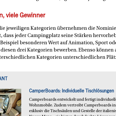
n, viele Gewinner
 die jeweiligen Kategorien übernehmen die Nominier
lt, dass jeder Campingplatz seine Stärken hervorhe
 Beispiel besonderen Wert auf Animation, Sport o
n diesen drei Kategorien bewerben. Ebenso können a
erschiedlichen Kategorien unterschiedlichen Plät
ANT
CamperBoards: Individuelle Tischlösungen
Camperboards entwickelt und fertigt individuel
Wohnmobile. Zudem vertreibt Camperboards in
exklusiv die Tischsäulen und Gestelle der italie