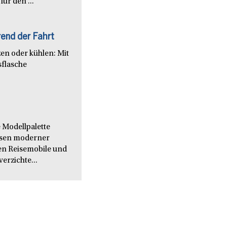
ür den ...
end der Fahrt
en oder kühlen: Mit
sflasche
 Modellpalette
issen moderner
en Reisemobile und
verzichte...