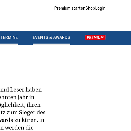
Premium starten
Shop
Login
 TERMINE
EVENTS & AWARDS
und Leser haben
ehnten Jahr in
glichkeit, ihren
atz zum Sieger des
ards zu küren. In
en werden die