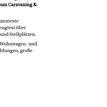
 um Caravaning &
kannteste
eugtest über
und Stellplätzen.
r Wohnwagen- und
eldungen, große