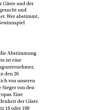
er Gäste und der
 gesucht und
et. Wer abstimmt,
Gewinnspiel
er die Abstimmung
s ist eine
ingunternehmer,
in den 26
lich von unseren
 Sieger von den
opas. Eine
edenheit der Gäste
tz 10 oder 100