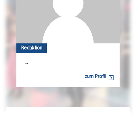
Redaktion
→
zum Profil