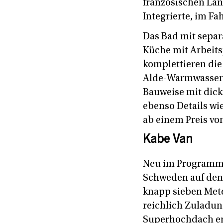
französischen Län
Integrierte, im Fa
Das Bad mit separa
Küche mit Arbeits
komplettieren die 
Alde-Warmwasserh
Bauweise mit dic
ebenso Details wie
ab einem Preis von
Kabe Van
Neu im Programm 
Schweden auf den 
knapp sieben Mete
reichlich Zuladun
Superhochdach er