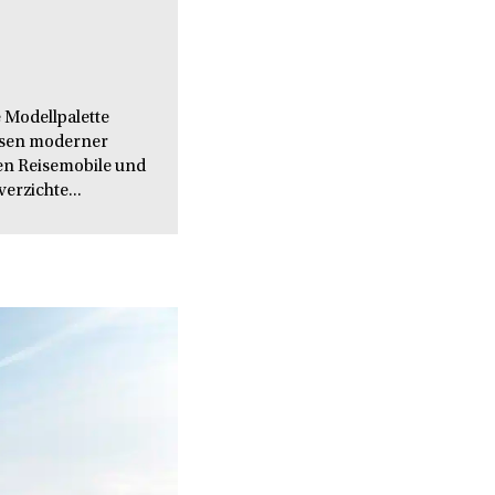
 Modellpalette
issen moderner
en Reisemobile und
verzichte...