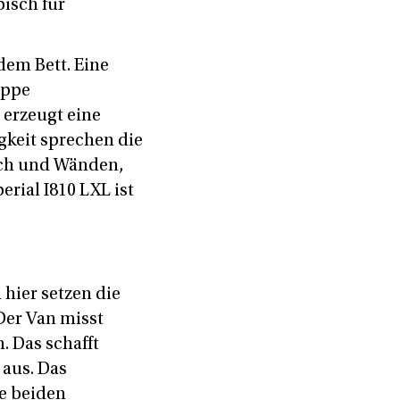
pisch für
dem Bett. Eine
uppe
 erzeugt eine
keit sprechen die
ach und Wänden,
erial I810 LXL ist
hier setzen die
Der Van misst
. Das schafft
 aus. Das
e beiden