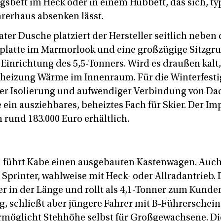
gsbett im Heck oder in einem Hubbett, das sich, ty
hrerhaus absenken lässt.
ter Dusche platziert der Hersteller seitlich neben 
platte im Marmorlook und eine großzügige Sitzgr
Einrichtung des 5,5-Tonners. Wird es draußen kalt,
eizung Wärme im Innenraum. Für die Winterfestig
ker Isolierung und aufwendiger Verbindung von D
 ein ausziehbares, beheiztes Fach für Skier. Der Imp
 rund 183.000 Euro erhältlich.
führt Kabe einen ausgebauten Kastenwagen. Auch 
Sprinter, wahlweise mit Heck- oder Allradantrieb. 
r in der Länge und rollt als 4,1-Tonner zum Kunden
g, schließt aber jüngere Fahrer mit B-Führerschein
möglicht Stehhöhe selbst für Großgewachsene. Di