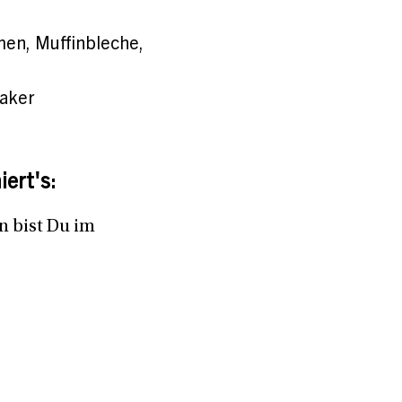
men, Muffinbleche,
Baker
ert's:
n bist Du im