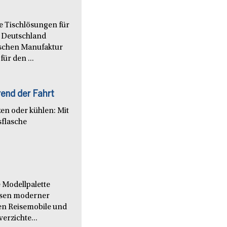
le Tischlösungen für
 Deutschland
nischen Manufaktur
ür den ...
end der Fahrt
en oder kühlen: Mit
sflasche
 Modellpalette
issen moderner
en Reisemobile und
verzichte...