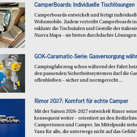
CamperBoards: Individuelle Tischlösungen
Camperboards entwickelt und fertigt individuel
Wohnmobile. Zudem vertreibt Camperboards in
exklusiv die Tischsäulen und Gestelle der italie
Nuova Mapa – sie bieten durchdachte Lösungen f
GOK-Caramatic-Serie: Gasversorgung währ
Campingfahrzeug schon während der Fahrt heiz
den passenden Sicherheitssystemen darf die Ga
offenbleiben – sicher und normgerecht....
Rimor 2027: Komfort für echte Camper
Mit der Saison 2026–2027 entwickelt Rimor seine
konsequent weiter – orientiert an den Bedürfn
Camperinnen und Camper. Im Mittelpunkt steh
Vans für alle, die unterwegs nicht auf das Gefühl 