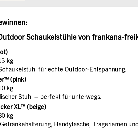
gewinnen:
Outdoor Schaukelstühle von frankana-frei
ot)
13 kg
r Schaukelstuhl für echte Outdoor-Entspannung.
r™ (pink)
10 kg
ischer Stuhl – perfekt für unterwegs.
cker XL™ (beige)
80 kg
r Getränkehalterung, Handytasche, Trageriemen und