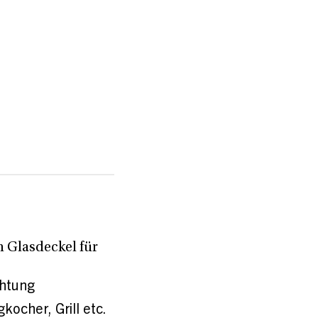
m Glasdeckel für
chtung
ocher, Grill etc.