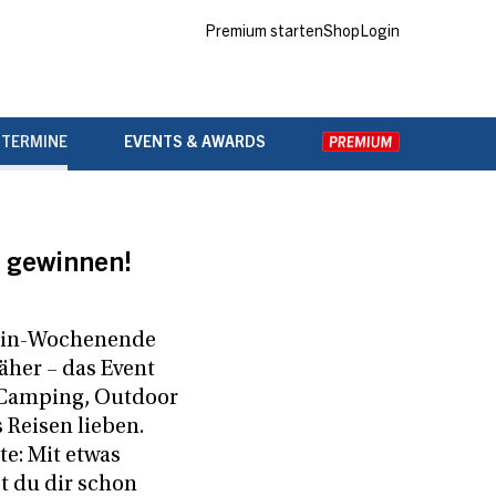
Premium starten
Shop
Login
 TERMINE
EVENTS & AWARDS
 gewinnen!
in-Wochenende
äher – das Event
e Camping, Outdoor
 Reisen lieben.
e: Mit etwas
t du dir schon