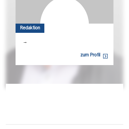
Redaktion
→
zum Profil