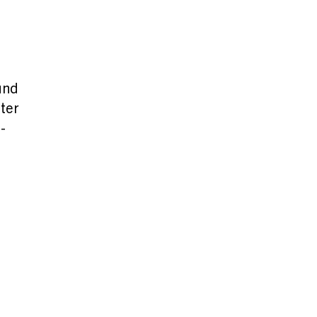
und
ter
-