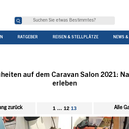
EN
RATGEBER
REISEN & STELLPLÄTZE
NEWS &
heiten auf dem Caravan Salon 2021: N
erleben
ng zurück
Alle G
1
…
12
13