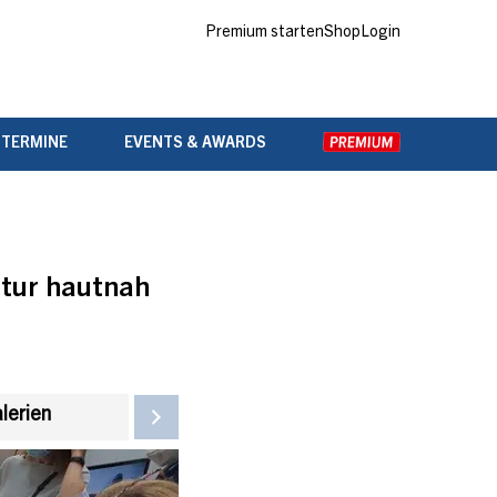
Premium starten
Shop
Login
 TERMINE
EVENTS & AWARDS
atur hautnah
alerien