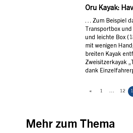
Oru Kayak: Ha
… Zum Beispiel da
Transportbox und
und leichte Box (
mit wenigen Handg
breiten Kayak entf
Zweisitzerkayak „
dank Einzelfahrerp
«
1
…
12
Mehr zum Thema