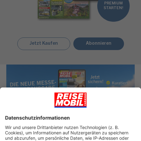
PREMIUM
STARTEN!
Jetzt Kaufen
Abonnieren
JETZT KOSTENLOSE MESSE-VORABAUSGABE
HERUNTERLADEN!
Reisemobil Caravan 09/26 Messe-