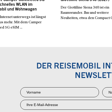
Schnelles WLAN im
Der Giottiline Siena 340 ist ein
bil und Wohnwagen
Raumwunder. Ihn und weitere
 Internet unterwegs ist längst
Neuheiten, etwa den Compact C.
xus mehr. Mit dem Camper
ed 5G eSIM ...
DER REISEMOBIL I
NEWSLET
Newsletter
Anmeldung
RMI