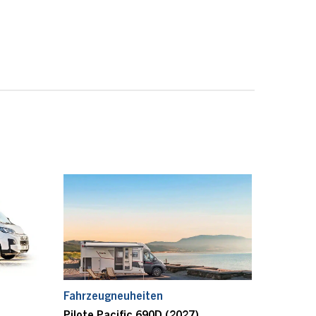
Fahrzeugneuheiten
Pilote Pacific 690D (2027)