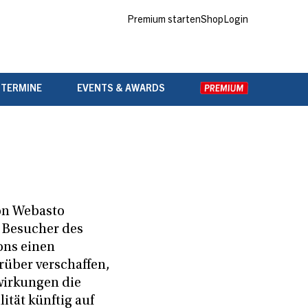
Premium starten
Shop
Login
 TERMINE
EVENTS & AWARDS
on Webasto
 Besucher des
ons einen
rüber verschaffen,
irkungen die
ität künftig auf