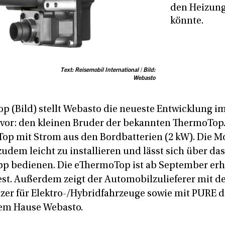
den Heizun
könnte.
Text: Reisemobil International | Bild:
Webasto
p (Bild) stellt Webasto die neueste Entwicklung i
or: den kleinen Bruder der bekannten ThermoTop. 
Top mit Strom aus den Bordbatterien (2 kW). Die 
 zudem leicht zu installieren und lässt sich über da
p bedienen. Die eThermoTop ist ab September erhäl
fest. Außerdem zeigt der Automobilzulieferer mit 
zer für Elektro-/Hybridfahrzeuge sowie mit PURE di
dem Hause Webasto.