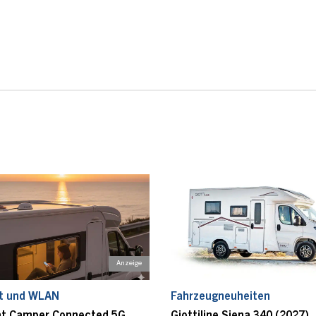
et und WLAN
Fahrzeugneuheiten
t Camper Connected 5G
Giottiline Siena 340 (2027)