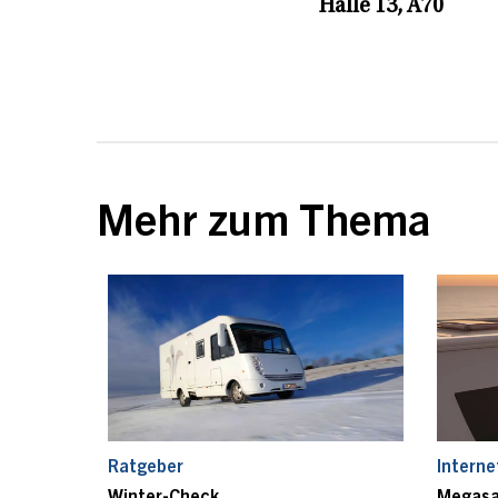
Halle 13, A70
Mehr zum Thema
Ratgeber
Intern
Winter-Check
Megasa