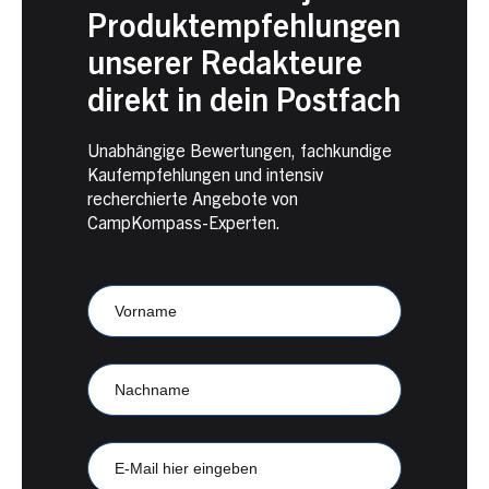
Produktempfehlungen
unserer Redakteure
direkt in dein Postfach
Unabhängige Bewertungen, fachkundige
Kaufempfehlungen und intensiv
recherchierte Angebote von
CampKompass-Experten.
Newsletter
Anmeldung
CampKompass
Vorname
Nachname
E-
Mail