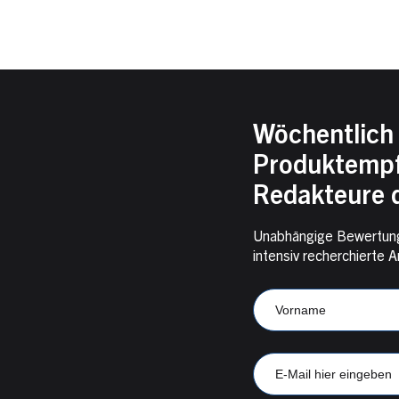
Wöchentlich 
Produktempf
Redakteure d
Unabhängige Bewertung
intensiv recherchiert
Newsletter
Anmeldung
Vorname
CampKompass
E-
Mail