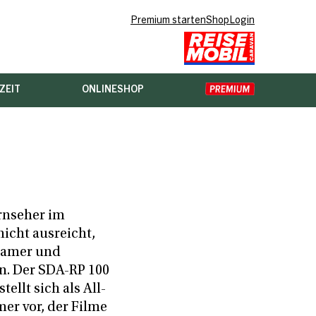
Premium starten
Shop
Login
ZEIT
ONLINESHOP
rnseher im
icht ausreicht,
eamer und
n. Der SDA-RP 100
tellt sich als All-
er vor, der Filme