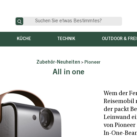
KÜCHE
TECHNIK
OUTDOOR & FREI
Zubehör-Neuheiten
>
Pioneer
All in one
Wem der Fe
Reisemobil n
der packt B
Leinwand ei
von Pioneer s
In-One-Beam