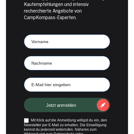
Kaufempfehlungen und intensiv
recherchierte Angebote von
CampKompass-Experten.
Newsletter
Anmeldung
CampKompass
Vorname
Nachname
E-
Mail
Jetzt anmelden
Mit Klick auf die Anmeldung willigst du ein, den
Newsletter per E-Mail zu erhalten. Die Einwilligung
kannst du jederzeit widerrufen. Näheres zum