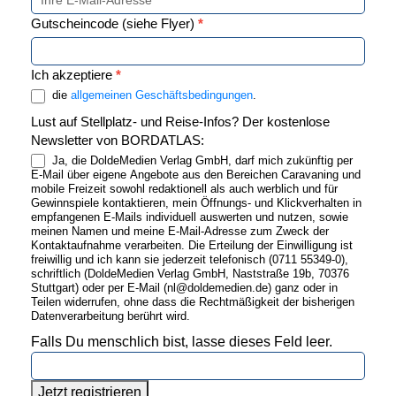
Gutscheincode (siehe Flyer)
*
Ich akzeptiere
*
die
allgemeinen Geschäftsbedingungen
.
Lust auf Stellplatz- und Reise-Infos? Der kostenlose
Newsletter von BORDATLAS:
Ja, die DoldeMedien Verlag GmbH, darf mich zukünftig per
E-Mail über eigene Angebote aus den Bereichen Caravaning und
mobile Freizeit sowohl redaktionell als auch werblich und für
Gewinnspiele kontaktieren, mein Öffnungs- und Klickverhalten in
empfangenen E-Mails individuell auswerten und nutzen, sowie
meinen Namen und meine E-Mail-Adresse zum Zweck der
Kontaktaufnahme verarbeiten. Die Erteilung der Einwilligung ist
freiwillig und ich kann sie jederzeit telefonisch (0711 55349-0),
schriftlich (DoldeMedien Verlag GmbH, Naststraße 19b, 70376
Stuttgart) oder per E-Mail (nl@doldemedien.de) ganz oder in
Teilen widerrufen, ohne dass die Rechtmäßigkeit der bisherigen
Datenverarbeitung berührt wird.
Falls Du menschlich bist, lasse dieses Feld leer.
Jetzt registrieren