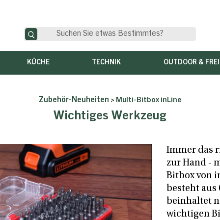
KÜCHE
TECHNIK
OUTDOOR & FREI
Zubehör-Neuheiten
>
Multi-Bitbox inLine
Wichtiges Werkzeug
Immer das r
zur Hand - m
Bitbox von i
besteht aus 
beinhaltet n
wichtigen Bi