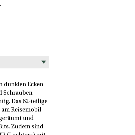
.
in dunklen Ecken
nd Schrauben
ig. Das 62-teilige
ei am Reisemobil
ufgeräumt und
 Bits. Zudem sind