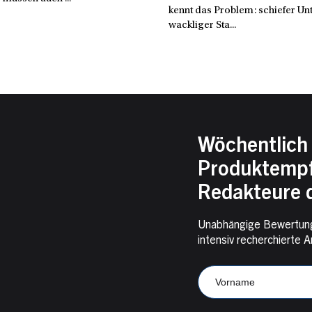
kennt das Problem: schiefer Un
wackliger Sta...
Wöchentlich 
Produktempf
Redakteure d
Unabhängige Bewertung
intensiv recherchiert
Newsletter
Anmeldung
Vorname
CampKompass
E-