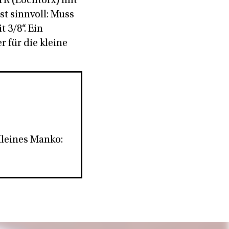
TR (Lochtorx) mit
st sinnvoll: Muss
 3/8“. Ein
r für die kleine
 Kleines Manko: