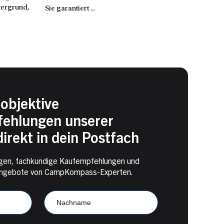
tergrund,
Sie garantiert ...
objektive
ehlungen unserer
irekt in dein Postfach
en, fachkundige Kaufempfehlungen und
e Angebote von CampKompass-Experten.
Nachname