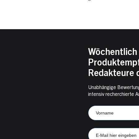
Wöchentlich 
Produktempf
Redakteure d
Unabhängige Bewertung
intensiv recherchiert
Newsletter
Anmeldung
Vorname
CampKompass
E-
Mail