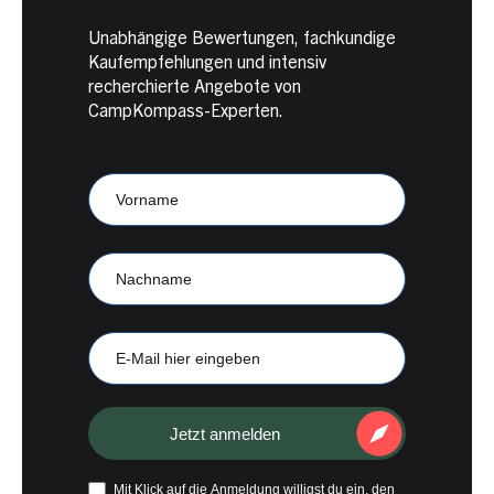
Unabhängige Bewertungen, fachkundige
Kaufempfehlungen und intensiv
recherchierte Angebote von
CampKompass-Experten.
Newsletter
Anmeldung
CampKompass
Vorname
Nachname
E-
Mail
Jetzt anmelden
Mit Klick auf die Anmeldung willigst du ein, den