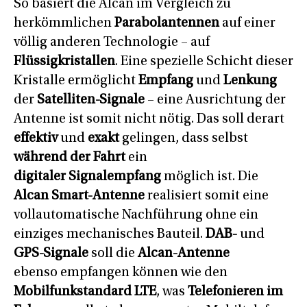
So basiert die Alcan im Vergleich zu
herkömmlichen
Parabolantennen
auf einer
völlig anderen Technologie – auf
Flüssigkristallen
. Eine spezielle Schicht dieser
Kristalle ermöglicht
Empfang
und
Lenkung
der
Satelliten-Signale
– eine Ausrichtung der
Antenne ist somit nicht nötig. Das soll derart
effektiv
und
exakt
gelingen, dass selbst
während der Fahrt
ein
digitaler Signalempfang
möglich ist. Die
Alcan Smart-Antenne
realisiert somit eine
vollautomatische Nachführung ohne ein
einziges mechanisches Bauteil.
DAB-
und
GPS-Signale
soll die
Alcan-Antenne
ebenso empfangen können wie den
Mobilfunkstandard LTE
, was
Telefonieren im