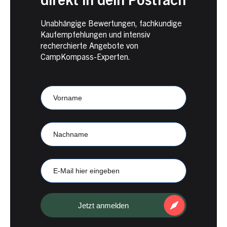
direkt in dein Postfach
Unabhängige Bewertungen, fachkundige
Kaufempfehlungen und intensiv
recherchierte Angebote von
CampKompass-Experten.
Newsletter
Anmeldung
CampKompass
Vorname
Nachname
E-
Mail
Jetzt anmelden