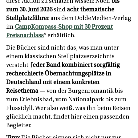
diese Aktion zu schätzen wissen: Noch
bis
zum 30. Juni 2026
sind
acht thematische
Stellplatzführer
aus dem DoldeMedien-Verlag
im
CampKompass-Shop mit 30 Prozent
Preisnachlass
* erhältlich.
Die Bücher sind nicht das, was man unter
einem klassischen Stellplatzverzeichnis
versteht.
Jeder Band kombiniert sorgfältig
recherchierte Übernachtungsplätze in
Deutschland mit einem konkreten
Reisethema
— von der Burgenromantik bis
zum Erlebnisbad, vom Nationalpark bis zum
Flussidyll. Wer also weiß, was ihn beim Reisen
glücklich macht, findet hier einen passenden
Begleiter.
Tipp:
Die Bücher eignen sich nicht nur zur