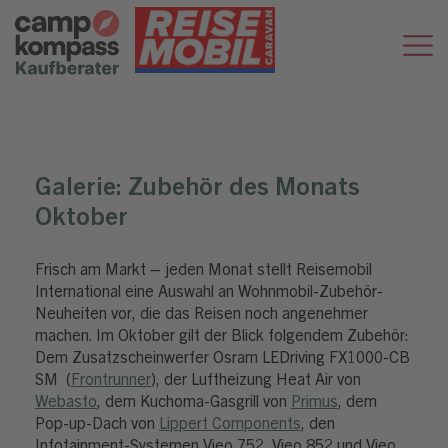
Galerie:
Zubehör des Monats
Oktober
Frisch am Markt – jeden Monat stellt Reisemobil
International eine Auswahl an Wohnmobil-Zubehör-
Neuheiten vor, die das Reisen noch angenehmer
machen. Im Oktober gilt der Blick folgendem Zubehör:
Dem Zusatzscheinwerfer Osram LEDriving FX1000-CB
SM (
Frontrunner
), der Luftheizung Heat Air von
Webasto
, dem Kuchoma-Gasgrill von
Primus
, dem
Pop-up-Dach von
Lippert Components
, den
Infotainment-Systemen Vieo 752, Vieo 852 und Vieo