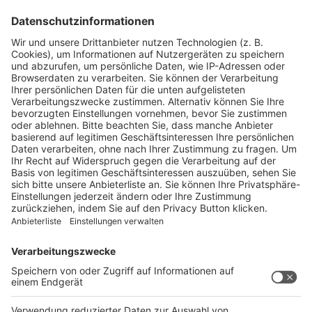
JETZT KOSTENLOSE MESSE-VORABAUSGABE
HERUNTERLADEN!
Reisemobil Caravan 09/26 Messe-
Vorabausgabe
Laden Sie sich hier die aktuelle Ausgabe der Reisemobil
Caravan als PDF-Vorabausgabe herunter. Kuratiert, kompakt
und kostenlos.
Jetzt herunterladen