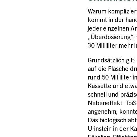
Warum kompliziert
kommt in der handl
jeder einzelnen A
„Überdosierung“, 
30 Milliliter mehr
Grundsätzlich gil
auf die Flasche dr
rund 50 Milliliter
Kassette und etwa 
schnell und präzis
Nebeneffekt: ToiSa
angenehm, konnte 
Das biologisch a
Urinstein in der K