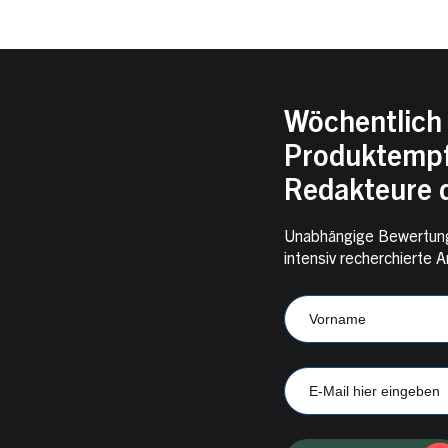
Wöchentlich 
Produktempf
Redakteure d
Unabhängige Bewertung
intensiv recherchiert
Newsletter
Anmeldung
Vorname
CampKompass
E-
Mail