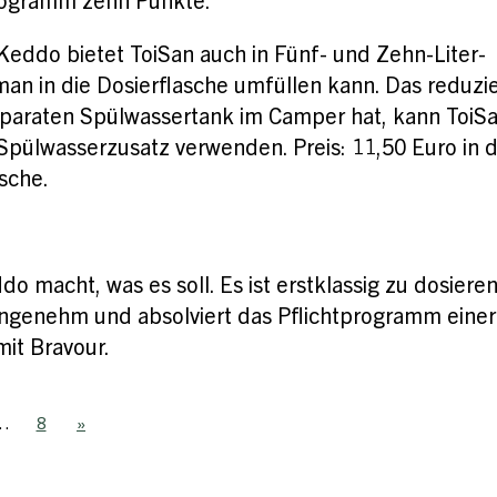
programm zehn Punkte.
Keddo bietet ToiSan auch in Fünf- und Zehn-Liter-
an in die Dosierflasche umfüllen kann. Das reduzie
eparaten Spülwassertank im Camper hat, kann ToiS
 Spülwasserzusatz verwenden. Preis: 11,50 Euro in 
asche.
do macht, was es soll. Es ist erstklassig zu dosieren
 angenehm und absolviert das Pflichtprogramm einer
mit Bravour.
…
8
»