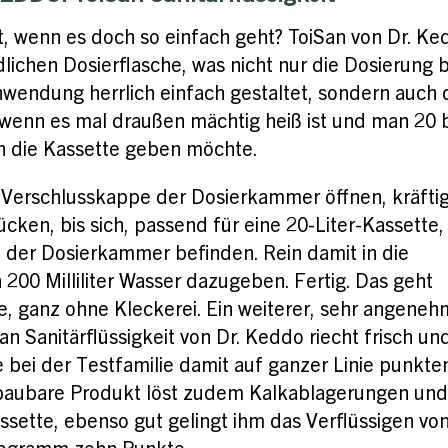
, wenn es doch so einfach geht? ToiSan von Dr. Ke
ichen Dosierflasche, was nicht nur die Dosierung b
nwendung herrlich einfach gestaltet, sondern auch 
wenn es mal draußen mächtig heiß ist und man 20 b
 in die Kassette geben möchte.
t: Verschlusskappe der Dosierkammer öffnen, kräfti
ücken, bis sich, passend für eine 20-Liter-Kassette,
 in der Dosierkammer befinden. Rein damit in die
200 Milliliter Wasser dazugeben. Fertig. Das geht
e, ganz ohne Kleckerei. Ein weiterer, sehr angeneh
n Sanitärflüssigkeit von Dr. Keddo riecht frisch un
bei der Testfamilie damit auf ganzer Linie punkten
bbaubare Produkt löst zudem Kalkablagerungen und
assette, ebenso gut gelingt ihm das Verflüssigen vo