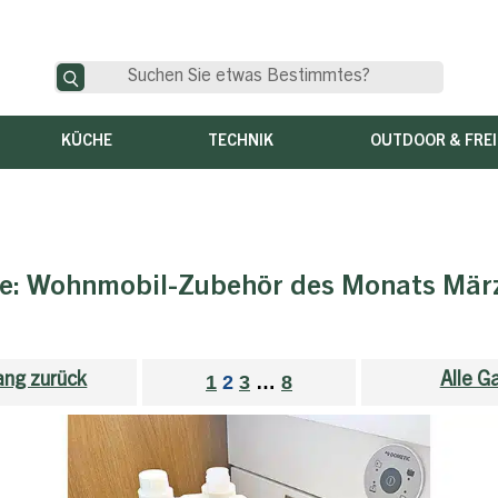
KÜCHE
TECHNIK
OUTDOOR & FREI
ie:
Wohnmobil-Zubehör des Monats Mär
ng zurück
Alle G
1
2
3
…
8