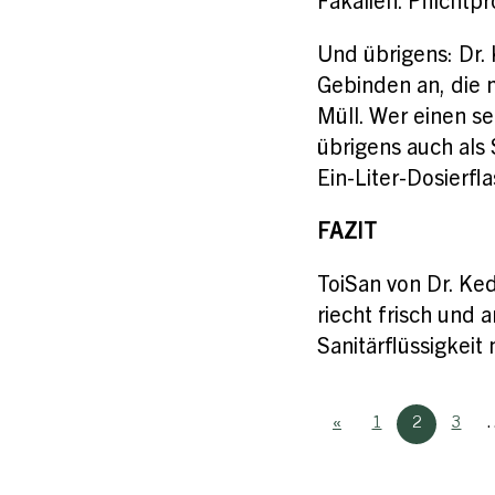
Fäkalien. Pflicht
Und übrigens: Dr. 
Gebinden an, die m
Müll. Wer einen s
übrigens auch als
Ein-Liter-Dosierfl
FAZIT
ToiSan von Dr. Ked
riecht frisch und
Sanitärflüssigkeit 
«
1
2
3