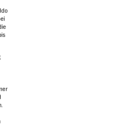
ddo
ei
die
is
g
mer
d
.
n