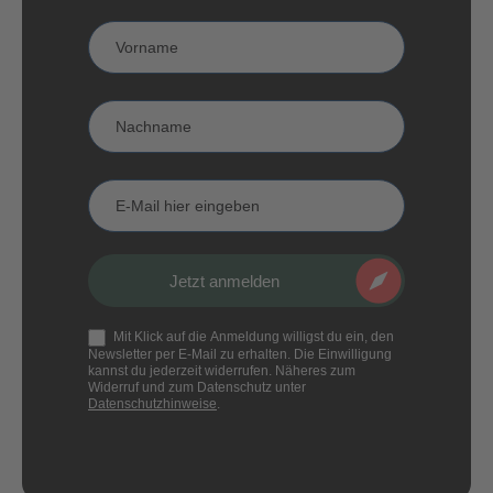
Anmeldung
CampKompass
Vorname
Nachname
E-
Mail
Jetzt anmelden
Mit Klick auf die Anmeldung willigst du ein, den
Newsletter per E-Mail zu erhalten. Die Einwilligung
kannst du jederzeit widerrufen. Näheres zum
Widerruf und zum Datenschutz unter
Datenschutzhinweise
.