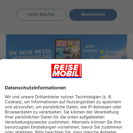
Jetzt Kaufen
Abonnieren
JETZT KOSTENLOSE MESSE-VORABAUSGABE
HERUNTERLADEN!
Reisemobil Caravan 09/26 Messe-
Vorabausgabe
Laden Sie sich hier die aktuelle Ausgabe der Reisemobil
Caravan als PDF-Vorabausgabe herunter. Kuratiert, kompakt