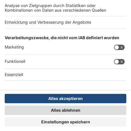
Impressum
AGB
Datenschutz
Barrierefreiheit
Service
Kontakt
Abo verwalten
Abo kündigen
Mediadaten
Das Team
Die Redaktion
Newsletter
Copyright © 2026
DoldeMedien Verlag
GmbH
|
FORUM Media Group