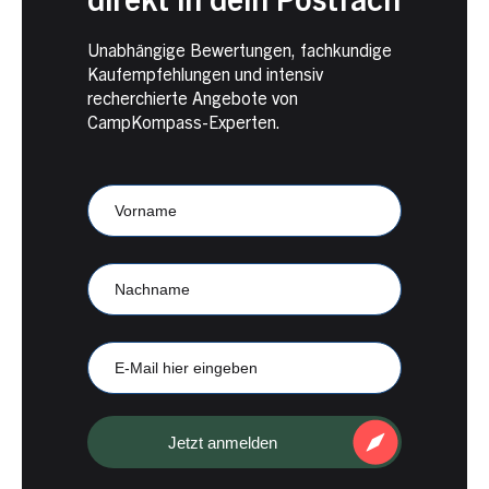
direkt in dein Postfach
Unabhängige Bewertungen, fachkundige
Kaufempfehlungen und intensiv
recherchierte Angebote von
CampKompass-Experten.
Newsletter
Anmeldung
CampKompass
Vorname
Nachname
E-
Mail
Jetzt anmelden