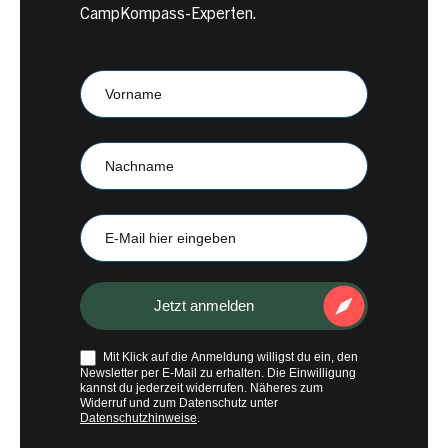
CampKompass-Experten.
Newsletter
Anmeldung
CampKompass
Vorname
Nachname
E-
Mail
Jetzt anmelden
Mit Klick auf die Anmeldung willigst du ein, den
Newsletter per E-Mail zu erhalten. Die Einwilligung
kannst du jederzeit widerrufen. Näheres zum
Widerruf und zum Datenschutz unter
Datenschutzhinweise
.