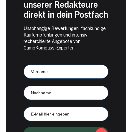
unserer Redakteure
direkt in dein Postfach
Unabhängige Bewertungen, fachkundige
Kaufempfehlungen und intensiv
recherchierte Angebote von
CampKompass-Experten.
Newsletter
Anmeldung
CampKompass
Vorname
Nachname
E-
Mail